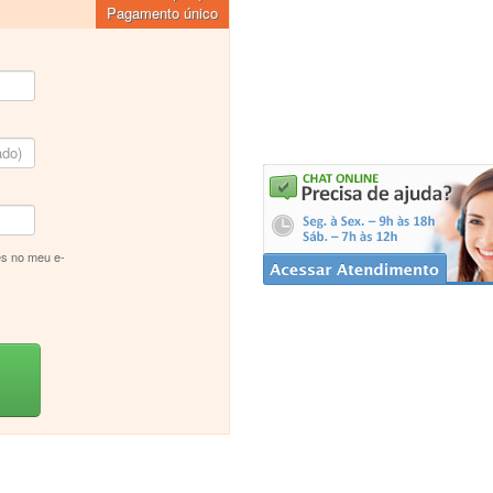
Pagamento único
s no meu e-