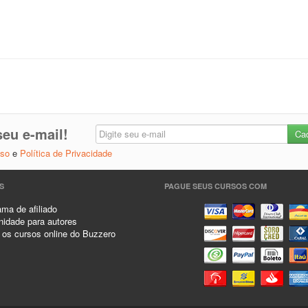
eu e-mail!
Uso
e
Política de Privacidade
S
PAGUE SEUS CURSOS COM
ma de afiliado
idade para autores
 os cursos online do Buzzero