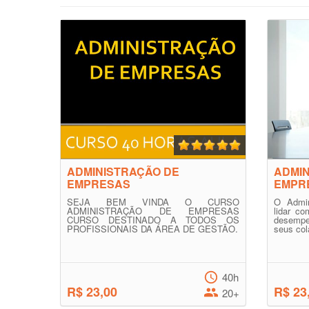
ADMINISTRAÇÃO DE
ADMIN
EMPRESAS
EMPR
SEJA BEM VINDA O CURSO
O Admin
ADMINISTRAÇÃO DE EMPRESAS
lidar co
CURSO DESTINADO A TODOS OS
desempe
PROFISSIONAIS DA ÁREA DE GESTÃO.
seus col
40h
R$ 23,00
R$ 23
20+