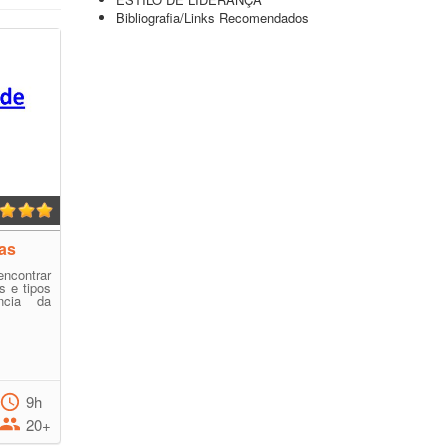
Bibliografia/Links Recomendados
as
contrar
s e tipos
ncia da
9h
20+