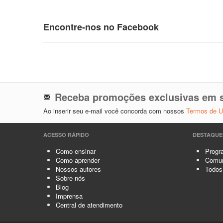
Encontre-nos no Facebook
Receba promoções exclusivas em s
Ao inserir seu e-mail você concorda com nossos
Termos de 
ACESSO RÁPIDO
DESTAQUE
Como ensinar
Progra
Como aprender
Comun
Nossos autores
Todos
Sobre nós
Blog
Imprensa
Central de atendimento