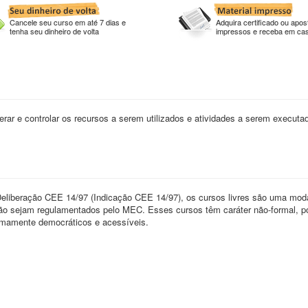
Cancele seu curso em até 7 dias e
Adquira certificado ou apost
tenha seu dinheiro de volta
impressos e receba em ca
liderar e controlar os recursos a serem utilizados e atividades a serem executa
 Deliberação CEE 14/97 (Indicação CEE 14/97), os cursos livres são uma mod
ue não sejam regulamentados pelo MEC. Esses cursos têm caráter não-formal, 
remamente democráticos e acessíveis.