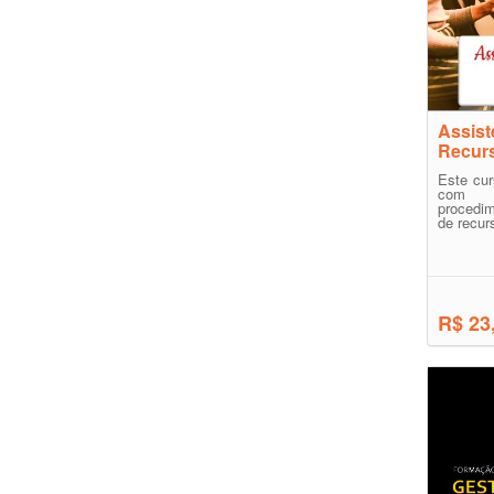
Assist
Recur
Este cur
com c
procedi
de recur
R$ 23