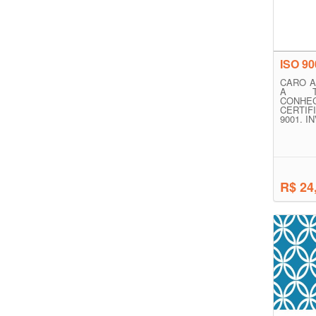
ISO 90
CARO A
A T
CONH
CERTIF
9001. I
R$ 24