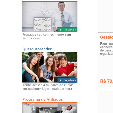
Gestã
Este cu
capacita
de pesso
organiza
R$ 79