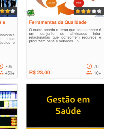
a e
Ferramentas da Qualidade
O curso aborda o tema que basicamente é
um conjunto de atividades inter-
ssionais
relacionadas que consomem recursos e
om seus
produzem bens e serviços. In...
áculos e
70h
7h
R$ 23,00
450+
10+