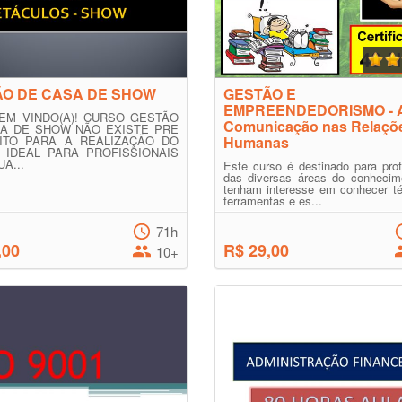
ÃO DE CASA DE SHOW
GESTÃO E
EMPREENDEDORISMO - 
EM VINDO(A)! CURSO GESTÃO
Comunicação nas Relaçõ
A DE SHOW NÃO EXISTE PRE
ITO PARA A REALIZAÇÃO DO
Humanas
 IDEAL PARA PROFISSIONAIS
A...
Este curso é destinado para prof
das diversas áreas do conhecim
tenham interesse em conhecer té
ferramentas e es...
71h
,00
R$ 29,00
10+