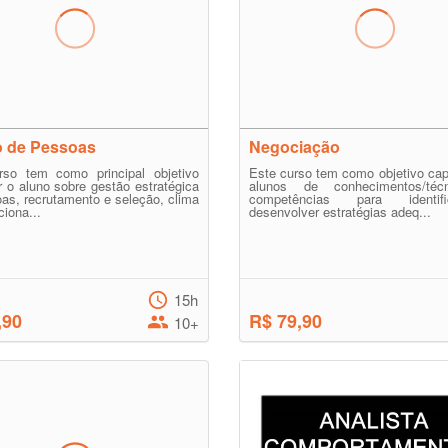
o de Pessoas
Negociação
rso tem como principal objetivo
Este curso tem como objetivo cap
r o aluno sobre gestão estratégica
alunos de conhecimentos/téc
as, recrutamento e seleção, clima
competências para identi
ciona...
desenvolver estratégias adeq...
15h
,90
R$ 79,90
10+