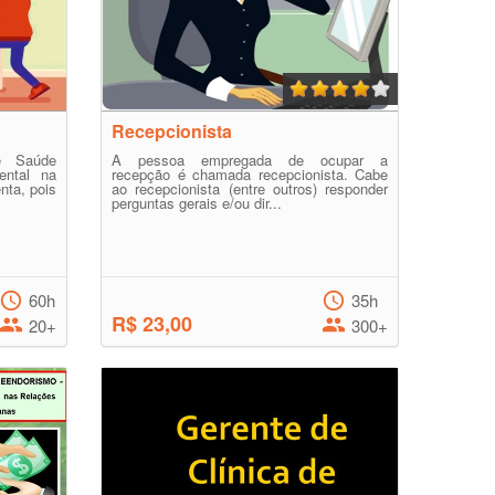
Recepcionista
e Saúde
A pessoa empregada de ocupar a
ntal na
recepção é chamada recepcionista. Cabe
nta, pois
ao recepcionista (entre outros) responder
perguntas gerais e/ou dir...
60h
35h
R$ 23,00
20+
300+