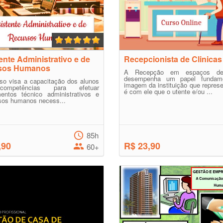
ente Administrativo e de
Recepcionista de Clinicas
sos Humanos
A Recepção em espaços d
desempenha um papel fundame
so visa a capacitação dos alunos
imagem da instituição que represe
ompetências para efetuar
é com ele que o utente e/ou ...
mentos técnico administrativos e
sos humanos necess...
85h
,90
R$ 23,90
60+