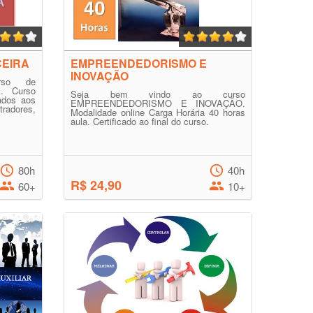
CEIRA
EMPREENDEDORISMO E
INOVAÇÃO
rso de
. Curso
Seja bem vindo ao curso
ados aos
EMPREENDEDORISMO E INOVAÇÃO.
dores,
Modalidade online Carga Horária 40 horas
aula. Certificado ao final do curso.
80h
40h
R$ 24,90
60+
10+