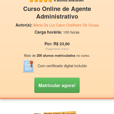
6 alunos avaliaram
Curso Online de Agente
Administrativo
Autor(a):
Maria Da Luz Calvo Ovelheiro De Sousa
Carga horária:
100 horas
Por: R$ 23,90
(Pagamento único)
Mais de
200 alunos matriculados
no curso.
Com certificado digital incluído
Matricular agora!