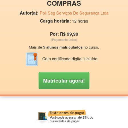
COMPRAS
Autor(a):
Poli Seg Serviços De Segurança Ltda
Carga horária:
12 horas
Por: R$ 99,90
(Pagamento único)
Mais de
5 alunos matriculados
no curso.
Com certificado digital incluído
Matricular agora!
Você pode acessar até 25% do
curso antes de pagar