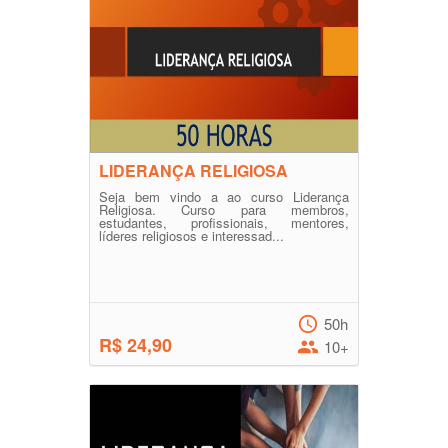
LIDERANÇA RELIGIOSA
Seja bem vindo a ao curso Liderança
Religiosa. Curso para membros,
estudantes, profissionais, mentores,
líderes religiosos e interessad...
50h
R$ 24,90
10+