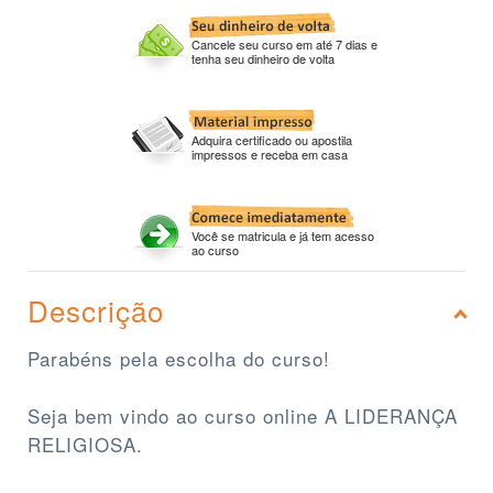
Cancele seu curso em até 7 dias e
tenha seu dinheiro de volta
Adquira certificado ou apostila
impressos e receba em casa
Você se matricula e já tem acesso
ao curso
Descrição
Parabéns pela escolha do curso!
Seja bem vindo ao curso online A LIDERANÇA
RELIGIOSA.