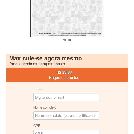
Verso
Matricule-se agora mesmo
Preenchendo os campos abaixo
R$ 29,90
Pagamento único
E-mail
Nome completo
CPF