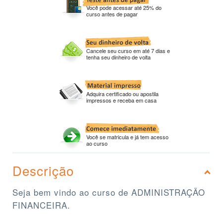
Você pode acessar até 25% do
curso antes de pagar
Cancele seu curso em até 7 dias e
tenha seu dinheiro de volta
Adquira certificado ou apostila
impressos e receba em casa
Você se matricula e já tem acesso
ao curso
Descrição
Seja bem vindo ao curso de ADMINISTRAÇÃO
FINANCEIRA.