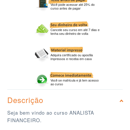
Você pode acessar até 25% do
curso antes de pagar
Cancele seu curso em até 7 dias e
tenha seu dinheiro de volta
Adquira certificado ou apostila
impressos e receba em casa
Você se matricula e já tem acesso
ao curso
Descrição
Seja bem vindo ao curso ANALISTA
FINANCEIRO.