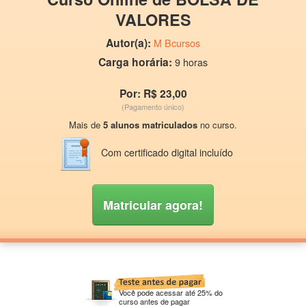
VALORES
Autor(a):
M Bcursos
Carga horária:
9 horas
Por: R$ 23,00
(Pagamento único)
Mais de
5 alunos matriculados
no curso.
Com certificado digital incluído
Matricular agora!
Você pode acessar até 25% do
curso antes de pagar