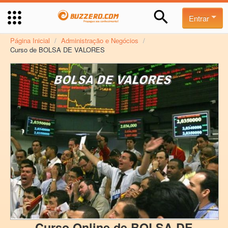
Entrar
Página Inicial
/
Administração e Negócios
/
Curso de BOLSA DE VALORES
Curso Online de BOLSA DE