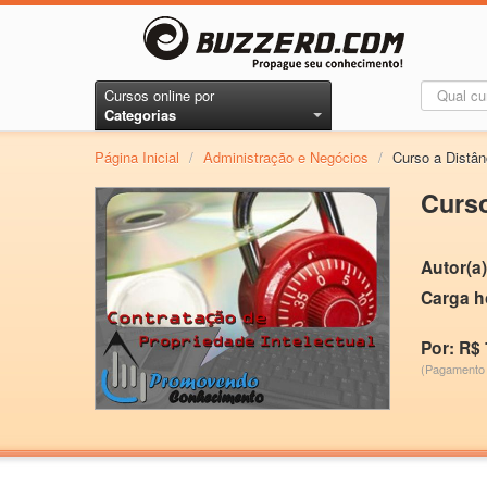
Cursos online por
Categorias
Página Inicial
/
Administração e Negócios
/
Curso a Dis
Curs
Autor(a)
Carga h
Por: R$ 
(Pagamento 