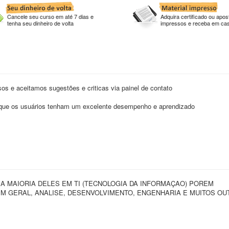
Cancele seu curso em até 7 dias e
Adquira certificado ou apost
tenha seu dinheiro de volta
impressos e receba em ca
 e aceitamos sugestões e criticas via painel de contato
s que os usuários tenham um excelente desempenho e aprendizado
 MAIORIA DELES EM TI (TECNOLOGIA DA INFORMAÇAO) POREM
 GERAL, ANALISE, DESENVOLVIMENTO, ENGENHARIA E MUITOS OU