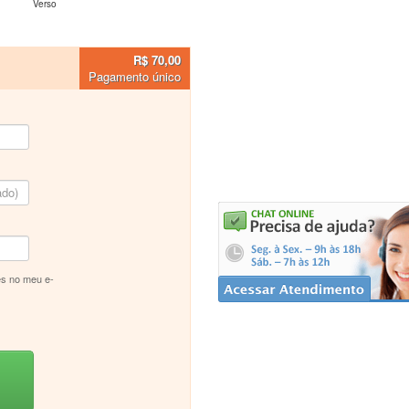
Verso
R$ 70,00
Pagamento único
s no meu e-