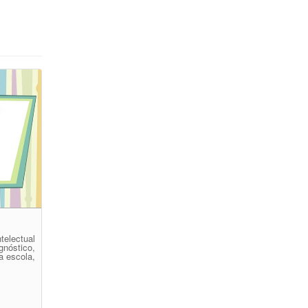
lectual
gnóstico,
a escola,