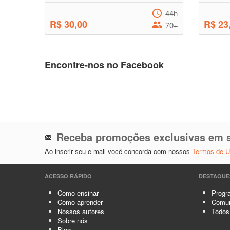
44h
R$ 30,00
R$ 23
70+
Encontre-nos no Facebook
Receba promoções exclusivas em s
Ao inserir seu e-mail você concorda com nossos
Termos de 
ACESSO RÁPIDO
DESTAQUE
Como ensinar
Progra
Como aprender
Comun
Nossos autores
Todos
Sobre nós
Blog