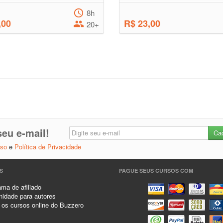
8h
,00
R$ 23,00
20+
eu e-mail!
Uso
e
Política de Privacidade
S
PAGUE SEUS CURSOS COM
ma de afiliado
idade para autores
 os cursos online do Buzzero