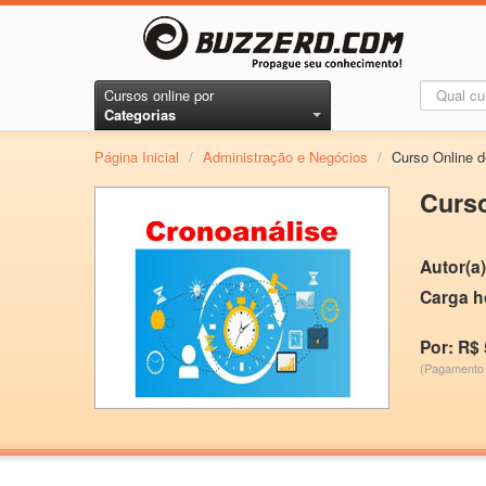
Cursos online por
Categorias
Página Inicial
/
Administração e Negócios
/
Curso Online d
Curso
Autor(a)
Carga h
Por: R$ 
(Pagamento 