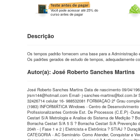
Você pode acessar até 25% do
curso antes de pagar
Descrição
Os tempos padrão fornecem uma base para a Administração e
Os padrões gerados de estudo de tempos, adequadamente co
Autor(a): José Roberto Sanches Martins
José Roberto Sanches Martins Data de nascimento 09/04/1965
jrsm144@hotmail.com Email- j-sanches-martins@bol.com.br Sk
32426714 celular 16- 988532081 FORMAÇAO 2º Grau completo
(1983) INFORMÁTICA Windows - Centro de Desenvolvimento a 
Profissionalizantes Controle Est. De Processos (C.E.P) -Dura
Cestari S/A Metrologia e Analise do Sistema de Medição ? Bo
Borracha Cestari S/A 5 S ? Borracha Cestari S/A Prevenção 
204h - ( Fase 1 e 2 ) Eletricista e Eletrônica ? STIAJ ? Dur
CATEGORIA - AC Seminário- Como Atender, Conquistar e Vend