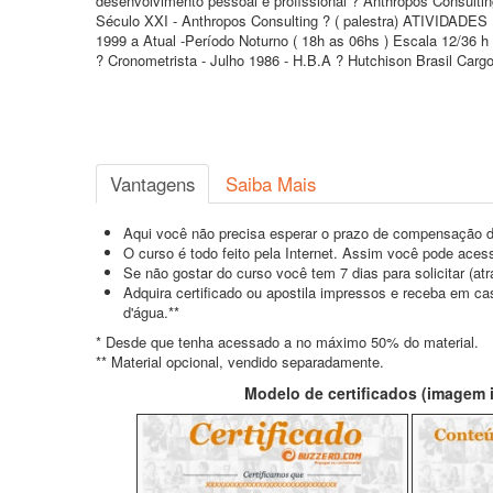
desenvolvimento pessoal e profissional ? Anthropos Consultin
Século XXI - Anthropos Consulting ? ( palestra) ATIVIDADES
1999 a Atual -Período Noturno ( 18h as 06hs ) Escala 12/36 h
? Cronometrista - Julho 1986 - H.B.A ? Hutchison Brasil Cargo
Vantagens
Saiba Mais
Aqui você não precisa esperar o prazo de compensação d
O curso é todo feito pela Internet. Assim você pode acess
Se não gostar do curso você tem 7 dias para solicitar (a
Adquira certificado ou apostila impressos e receba em c
d'água.**
* Desde que tenha acessado a no máximo 50% do material.
** Material opcional, vendido separadamente.
Modelo de certificados (imagem il