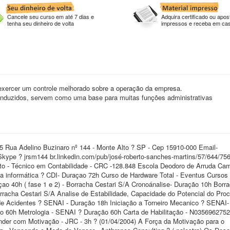
Cancele seu curso em até 7 dias e
Adquira certificado ou apost
tenha seu dinheiro de volta
impressos e receba em ca
xercer um controle melhorado sobre a operação da empresa.
nduzidos, servem como uma base para muitas funções administrativas
 Rua Adelino Buzinaro nº 144 - Monte Alto ? SP - Cep 15910-000 Email-
ype ? jrsm144 br.linkedin.com/pub/josé-roberto-sanches-martins/57/644/756 
 - Técnico em Contabilidade - CRC -128.848 Escola Deodoro de Arruda Ca
informática ? CDI- Duraçao 72h Curso de Hardware Total - Eventus Cursos
çao 40h ( fase 1 e 2) - Borracha Cestari S/A Cronoánalise- Duração 10h Borr
rracha Cestari S/A Analise de Estabilidade, Capacidade do Potencial do Pro
de Acidentes ? SENAI - Duração 18h Iniciação a Torneiro Mecanico ? SENAI
ação 60h Metrologia - SENAI ? Duração 60h Carta de Habilitação - N0356962752
er com Motivação - JRC - 3h ? (01/04/2004) A Força da Motivação para o