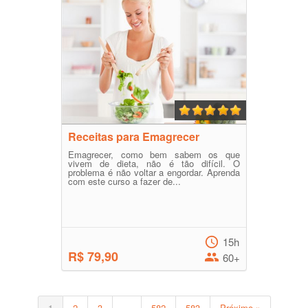
Receitas para Emagrecer
Emagrecer, como bem sabem os que
vivem de dieta, não é tão difícil. O
problema é não voltar a engordar. Aprenda
com este curso a fazer de...
15h
R$ 79,90
60+
1
2
3
…
582
583
Próximo »