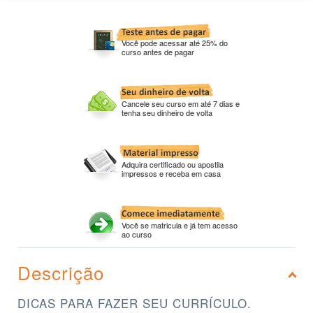
Você pode acessar até 25% do
curso antes de pagar
Cancele seu curso em até 7 dias e
tenha seu dinheiro de volta
Adquira certificado ou apostila
impressos e receba em casa
Você se matricula e já tem acesso
ao curso
Descrição
DICAS PARA FAZER SEU CURRÍCULO.