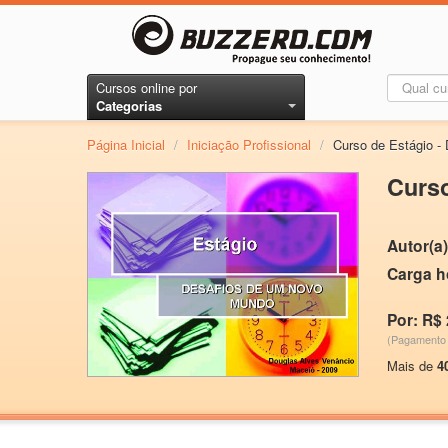
Cursos online por
Categorias
Página Inicial
/
Iniciação Profissional
/
Curso de Estágio -
Curso
Autor(a)
Carga h
Por: R$ 
(Pagamento 
Mais de
4