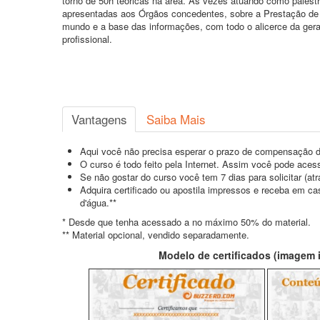
torno de 50h teóricas na área. Às vezes atuando como palest
apresentadas aos Órgãos concedentes, sobre a Prestação de 
mundo e a base das informações, com todo o alicerce da ger
profissional.
Vantagens
Saiba Mais
Aqui você não precisa esperar o prazo de compensação d
O curso é todo feito pela Internet. Assim você pode acess
Se não gostar do curso você tem 7 dias para solicitar (a
Adquira certificado ou apostila impressos e receba em c
d'água.**
* Desde que tenha acessado a no máximo 50% do material.
** Material opcional, vendido separadamente.
Modelo de certificados (imagem il