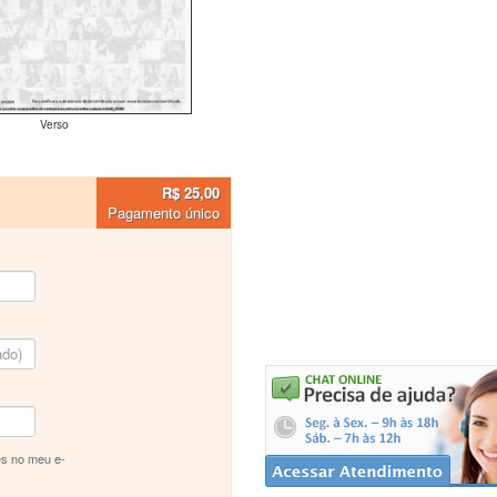
Verso
R$ 25,00
Pagamento único
s no meu e-