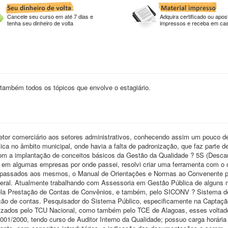
Cancele seu curso em até 7 dias e
Adquira certificado ou apost
tenha seu dinheiro de volta
impressos e receba em ca
 também todos os tópicos que envolve o estagiário.
setor comerciário aos setores administrativos, conhecendo assim um pouco d
ca no âmbito municipal, onde havia a falta de padronização, que faz parte d
om a implantação de conceitos básicos da Gestão da Qualidade ? 5S (Descar
 em algumas empresas por onde passei, resolvi criar uma ferramenta com o o
s repassados aos mesmos, o Manual de Orientações e Normas ao Convenente 
eral. Atualmente trabalhando com Assessoria em Gestão Pública de alguns 
ela Prestação de Contas de Convênios, e também, pelo SICONV ? Sistema 
ção de contas. Pesquisador do Sistema Público, especificamente na Captaçã
alizados pelo TCU Nacional, como também pelo TCE de Alagoas, esses voltad
001/2000, tendo curso de Auditor Interno da Qualidade; possuo carga horári