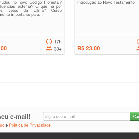
udou no novo Código Florestal?
Introdução ao Novo Testamento
fluências externa? O que ha por
os vetos da Dilma? Curso
ente importânte para...
17h
,00
R$ 23,00
30+
eu e-mail!
Uso
e
Política de Privacidade