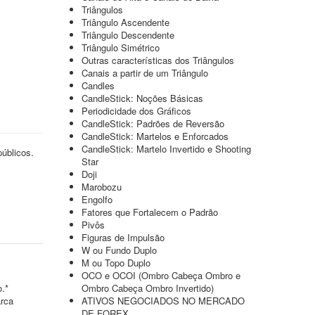
Triângulos
Triângulo Ascendente
Triângulo Descendente
Triângulo Simétrico
Outras características dos Triângulos
Canais a partir de um Triângulo
Candles
CandleStick: Noções Básicas
Periodicidade dos Gráficos
CandleStick: Padrões de Reversão
CandleStick: Martelos e Enforcados
CandleStick: Martelo Invertido e Shooting
públicos.
Star
Doji
Marobozu
Engolfo
Fatores que Fortalecem o Padrão
Pivôs
Figuras de Impulsão
W ou Fundo Duplo
M ou Topo Duplo
OCO e OCOI (Ombro Cabeça Ombro e
o.*
Ombro Cabeça Ombro Invertido)
arca
ATIVOS NEGOCIADOS NO MERCADO
DE FOREX