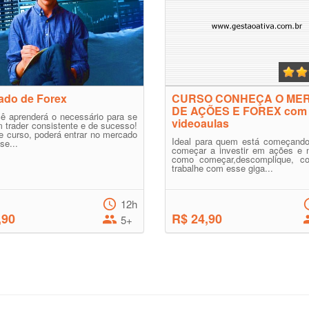
ado de Forex
CURSO CONHEÇA O ME
DE AÇÕES E FOREX com
ê aprenderá o necessário para se
videoaulas
m trader consistente e de sucesso!
 curso, poderá entrar no mercado
Ideal para quem está começando
se...
começar a investir em ações e 
como começar,descomplique, c
trabalhe com esse giga...
12h
,90
R$ 24,90
5+