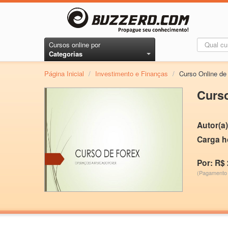
Cursos online por
Categorias
Página Inicial
/
Investimento e Finanças
/
Curso Online d
Curs
Autor(a)
Carga h
Por: R$ 
(Pagamento 