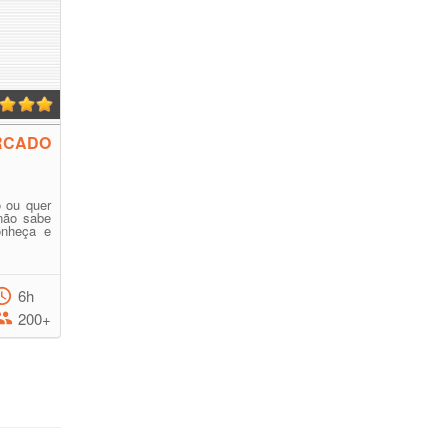
RCADO
 ou quer
não sabe
onheça e
6h
200+