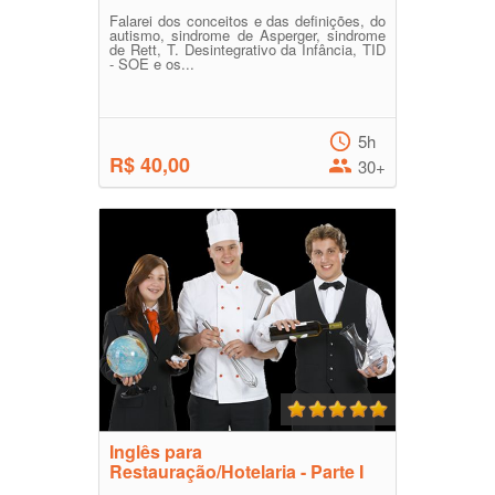
Falarei dos conceitos e das definições, do
autismo, sindrome de Asperger, sindrome
de Rett, T. Desintegrativo da Infância, TID
- SOE e os...
5h
R$ 40,00
30+
Inglês para
Restauração/Hotelaria - Parte I