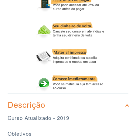
Você pode acessar até 25% do
curso antes de pagar
Cancele seu curso em até 7 dias e
tenha seu dinheiro de volta
Adquira certificado ou apostila
impressos e receba em casa
Você se matricula e já tem acesso
ao curso
Descrição
Curso Atualizado - 2019
Objetivos