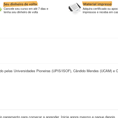
Cancele seu curso em até 7 dias e
Adquira certificado ou apost
tenha seu dinheiro de volta
impressos e receba em ca
ado pelas Universidades Pioneiras (UPIS/ISOF), Cândido Mendes (UCAM) e C
o pagamento para começar a aprender. Inicie agora mesmo e pague depois.