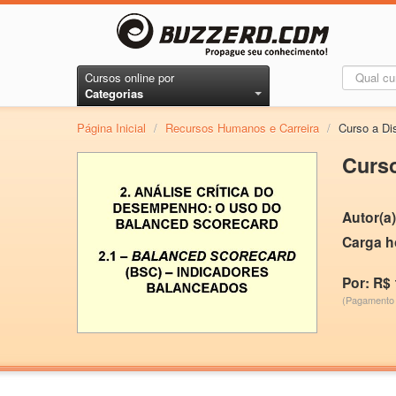
Cursos online por
Categorias
Página Inicial
/
Recursos Humanos e Carreira
/
Curso a Di
Curso
Autor(a)
Carga h
Por: R$
(Pagamento 