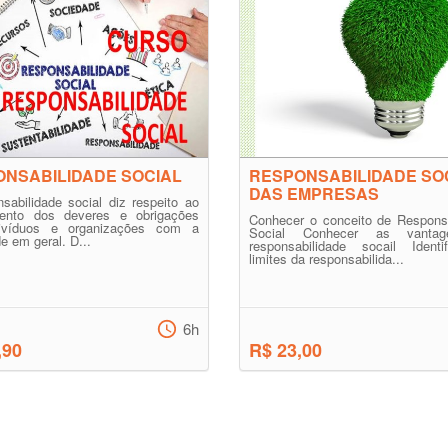
NSABILIDADE SOCIAL
RESPONSABILIDADE SO
DAS EMPRESAS
sabilidade social diz respeito ao
ento dos deveres e obrigações
Conhecer o conceito de Responsa
ivíduos e organizações com a
Social Conhecer as vanta
e em geral. D...
responsabilidade socail Identi
limites da responsabilida...
6h
,90
R$ 23,00