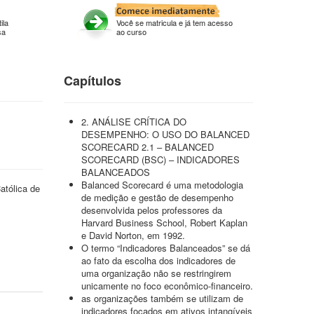
ila
Você se matricula e já tem acesso
sa
ao curso
Capítulos
2. ANÁLISE CRÍTICA DO
DESEMPENHO: O USO DO BALANCED
SCORECARD 2.1 – BALANCED
SCORECARD (BSC) – INDICADORES
BALANCEADOS
Balanced Scorecard é uma metodologia
atólica de
de medição e gestão de desempenho
desenvolvida pelos professores da
Harvard Business School, Robert Kaplan
e David Norton, em 1992.
O termo “Indicadores Balanceados” se dá
ao fato da escolha dos indicadores de
uma organização não se restringirem
unicamente no foco econômico-financeiro.
as organizações também se utilizam de
indicadores focados em ativos intangíveis