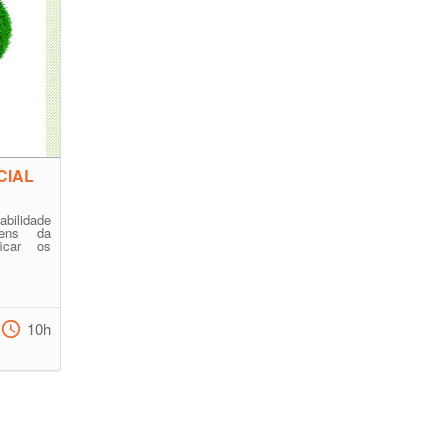
CIAL
bilidade
gens da
ficar os
10h