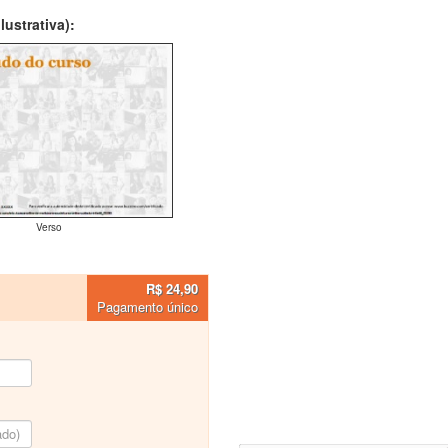
ustrativa):
Verso
R$ 24,90
Pagamento único