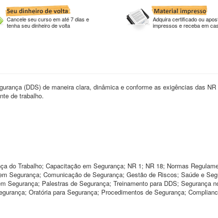
Cancele seu curso em até 7 dias e
Adquira certificado ou apost
tenha seu dinheiro de volta
impressos e receba em ca
egurança (DDS) de maneira clara, dinâmica e conforme as exigências das NR
nte de trabalho.
nça do Trabalho; Capacitação em Segurança; NR 1; NR 18; Normas Regulame
o em Segurança; Comunicação de Segurança; Gestão de Riscos; Saúde e Seg
em Segurança; Palestras de Segurança; Treinamento para DDS; Segurança no
egurança; Oratória para Segurança; Procedimentos de Segurança; Complian