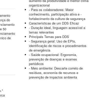
aumento da produtividade e melhor clima
organizacional
- Para os colaboradores: Maior
conhecimento, participação ativa e -
iamento
fortalecimento da cultura de segurança
ança do
Características de um DDS Eficaz
enciamento
- Duração ideal, linguagem acessível e
de 50
temas relevantes
enciamento
Principais Temas para DDS
nico de
- Segurança geral: Uso de EPIs,
identificação de riscos e procedimentos
de emergência
- Saúde ocupacional: Ergonomia,
prevenção de doenças e exames
periódicos
- Meio ambiente: Descarte correto de
resíduos, economia de recursos e
prevenção de impactos ambienta
o.*
arca