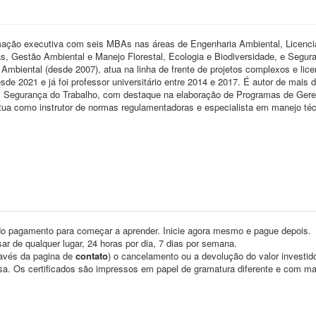
mação executiva com seis MBAs nas áreas de Engenharia Ambiental, Licenc
 Gestão Ambiental e Manejo Florestal, Ecologia e Biodiversidade, e Segur
Ambiental (desde 2007), atua na linha de frente de projetos complexos e lic
e 2021 e já foi professor universitário entre 2014 e 2017. É autor de mais 
o em Segurança do Trabalho, com destaque na elaboração de Programas de Ger
ua como instrutor de normas regulamentadoras e especialista em manejo téc
o pagamento para começar a aprender. Inicie agora mesmo e pague depois.
ar de qualquer lugar, 24 horas por dia, 7 dias por semana.
través da pagina de
contato
) o cancelamento ou a devolução do valor investid
asa. Os certificados são impressos em papel de gramatura diferente e com m