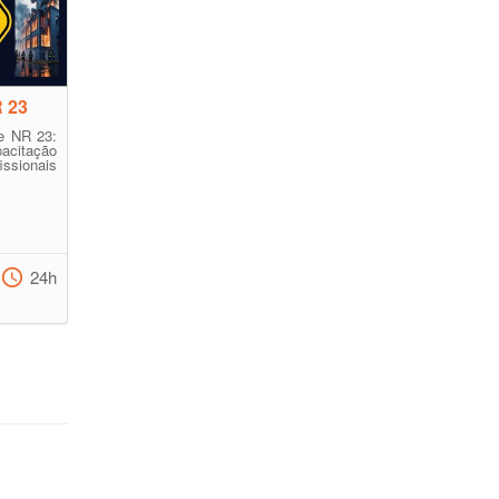
R 23
e NR 23:
acitação
ssionais
24h