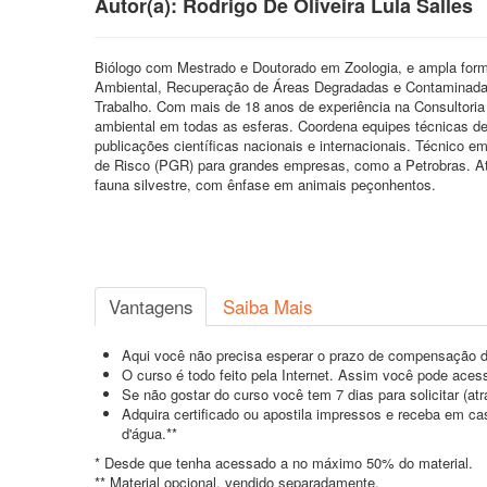
Autor(a): Rodrigo De Oliveira Lula Salles
Biólogo com Mestrado e Doutorado em Zoologia, e ampla for
Ambiental, Recuperação de Áreas Degradadas e Contaminadas,
Trabalho. Com mais de 18 anos de experiência na Consultoria 
ambiental em todas as esferas. Coordena equipes técnicas desd
publicações científicas nacionais e internacionais. Técnic
de Risco (PGR) para grandes empresas, como a Petrobras. At
fauna silvestre, com ênfase em animais peçonhentos.
Vantagens
Saiba Mais
Aqui você não precisa esperar o prazo de compensação d
O curso é todo feito pela Internet. Assim você pode acess
Se não gostar do curso você tem 7 dias para solicitar (a
Adquira certificado ou apostila impressos e receba em c
d'água.**
* Desde que tenha acessado a no máximo 50% do material.
** Material opcional, vendido separadamente.