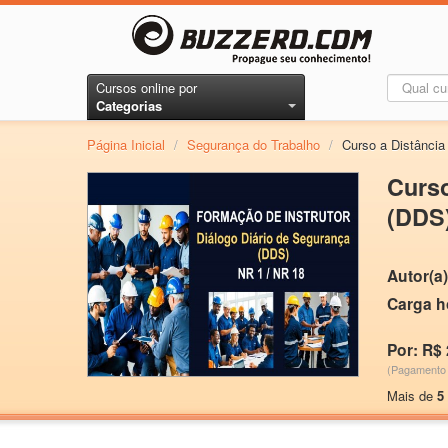
Cursos online por
Categorias
Página Inicial
/
Segurança do Trabalho
/
Curso a Distânci
Curs
(DDS)
Autor(a)
Carga h
Por: R$ 
(Pagamento 
Mais de
5