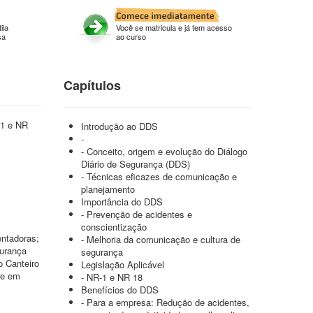
ila
Você se matricula e já tem acesso
sa
ao curso
Capítulos
 1 e NR
Introdução ao DDS
-
- Conceito, origem e evolução do Diálogo
Diário de Segurança (DDS)
- Técnicas eficazes de comunicação e
planejamento
Importância do DDS
- Prevenção de acidentes e
conscientização
ntadoras;
- Melhoria da comunicação e cultura de
urança
segurança
 Canteiro
Legislação Aplicável
ce em
- NR-1 e NR 18
Benefícios do DDS
- Para a empresa: Redução de acidentes,