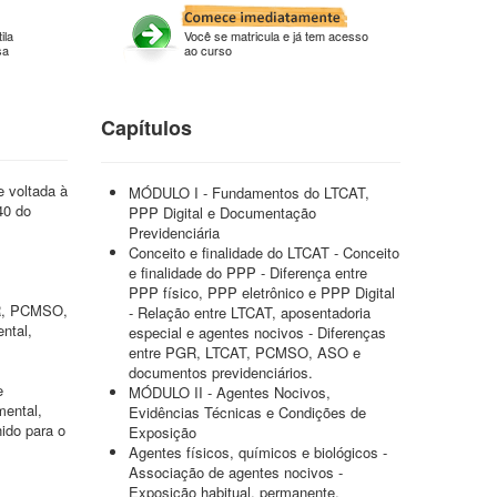
ila
Você se matricula e já tem acesso
sa
ao curso
Capítulos
e voltada à
MÓDULO I - Fundamentos do LTCAT,
40 do
PPP Digital e Documentação
Previdenciária
Conceito e finalidade do LTCAT - Conceito
e finalidade do PPP - Diferença entre
PPP físico, PPP eletrônico e PPP Digital
PGR, PCMSO,
- Relação entre LTCAT, aposentadoria
ntal,
especial e agentes nocivos - Diferenças
entre PGR, LTCAT, PCMSO, ASO e
documentos previdenciários.
e
MÓDULO II - Agentes Nocivos,
mental,
Evidências Técnicas e Condições de
ido para o
Exposição
Agentes físicos, químicos e biológicos -
Associação de agentes nocivos -
Exposição habitual, permanente,