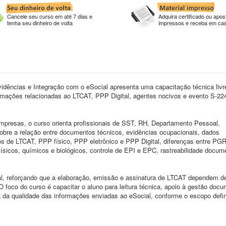
Cancele seu curso em até 7 dias e
Adquira certificado ou apost
tenha seu dinheiro de volta
impressos e receba em ca
idências e Integração com o eSocial apresenta uma capacitação técnica livr
rmações relacionadas ao LTCAT, PPP Digital, agentes nocivos e evento S-22
mpresas, o curso orienta profissionais de SST, RH, Departamento Pessoal,
 sobre a relação entre documentos técnicos, evidências ocupacionais, dados
itos de LTCAT, PPP físico, PPP eletrônico e PPP Digital, diferenças entre 
ísicos, químicos e biológicos, controle de EPI e EPC, rastreabilidade docume
al, reforçando que a elaboração, emissão e assinatura de LTCAT dependem d
 O foco do curso é capacitar o aluno para leitura técnica, apoio à gestão docu
a da qualidade das informações enviadas ao eSocial, conforme o escopo defin