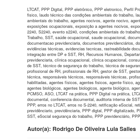
LTCAT, PPP Digital, PPP eletrônico, PPP eletronico, Perfil Pro
fisico, laudo técnico das condições ambientais do trabalho, l
ambientais do trabalho, agentes nocivos, agente nocivo, agent
exposições ocupacionais, exposição a agentes nocivos, exposi
2240, S2240, evento s2240, condições ambientais do trabalho
Trabalho, SST, saúde ocupacional, saude ocupacional, docum
documentacao previdenciaria, documentos previdenciários, d
evidências técnicas, evidencias tecnicas, rastreabilidade do
integração entre DP e SST, RH, Recursos Humanos, Departament
previdenciaria, clínica ocupacional, clinica ocupacional, con
de SST, técnico de segurança do trabalho, técnica de seguran
profissional de RH, profissionais de RH, gestor de SST, gest
técnica, responsáveis técnicos, responsáveis técnicas, profissio
habilitadas, agentes físicos, agentes fisicos, agente físico, 
agentes biológicos, agentes biologicos, agente biológico, ag
PCMSO, ASO, LTCAT na prática, PPP Digital na prática, LTCA
documental, conferencia documental, auditoria interna de SS
PPP, erros no LTCAT, erros no S-2240, retificação eSocial, reti
previdênciario, previdênciaria, PPP digtal, PPP digitalizado, 
SST, eSocial segurança do trabalho, PPP previdenciário, PPP 
Autor(a): Rodrigo De Oliveira Lula Salles