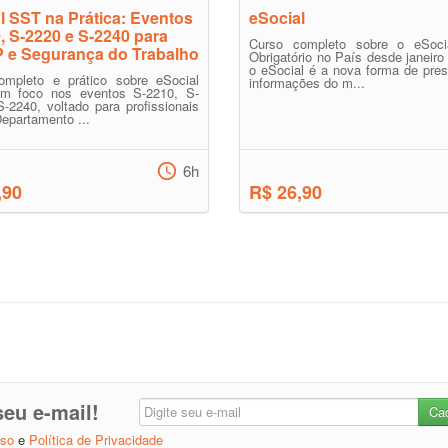
l SST na Prática: Eventos
eSocial
, S-2220 e S-2240 para
Curso completo sobre o eSoci
 e Segurança do Trabalho
Obrigatório no País desde janeiro
o eSocial é a nova forma de pre
ompleto e prático sobre eSocial
informações do m...
m foco nos eventos S-2210, S-
-2240, voltado para profissionais
epartamento ...
6h
,90
R$ 26,90
eu e-mail!
Uso
e
Política de Privacidade