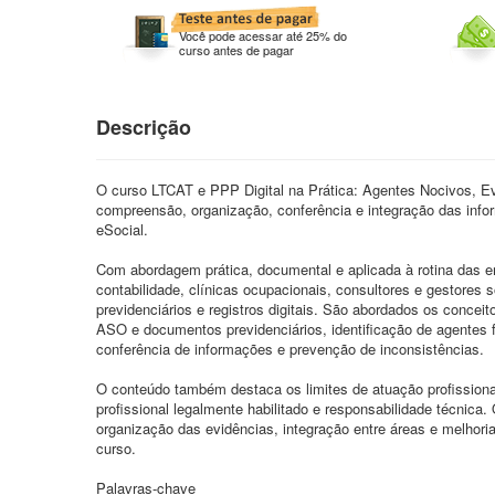
Você pode acessar até 25% do
curso antes de pagar
Descrição
O curso LTCAT e PPP Digital na Prática: Agentes Nocivos, Ev
compreensão, organização, conferência e integração das info
eSocial.
Com abordagem prática, documental e aplicada à rotina das e
contabilidade, clínicas ocupacionais, consultores e gestores
previdenciários e registros digitais. São abordados os conce
ASO e documentos previdenciários, identificação de agentes f
conferência de informações e prevenção de inconsistências.
O conteúdo também destaca os limites de atuação profission
profissional legalmente habilitado e responsabilidade técnica.
organização das evidências, integração entre áreas e melhori
curso.
Palavras-chave