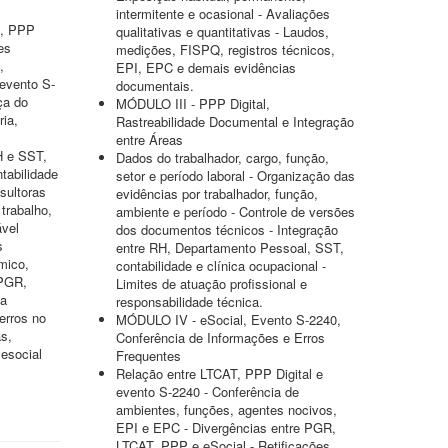
intermitente e ocasional - Avaliações
co, PPP
qualitativas e quantitativas - Laudos,
es
medições, FISPQ, registros técnicos,
,
EPI, EPC e demais evidências
 evento S-
documentais.
ça do
MÓDULO III - PPP Digital,
ia,
Rastreabilidade Documental e Integração
entre Áreas
H e SST,
Dados do trabalhador, cargo, função,
tabilidade
setor e período laboral - Organização das
sultoras
evidências por trabalhador, função,
trabalho,
ambiente e período - Controle de versões
ável
dos documentos técnicos - Integração
s
entre RH, Departamento Pessoal, SST,
mico,
contabilidade e clínica ocupacional -
 PGR,
Limites de atuação profissional e
ia
responsabilidade técnica.
erros no
MÓDULO IV - eSocial, Evento S-2240,
as,
Conferência de Informações e Erros
 esocial
Frequentes
Relação entre LTCAT, PPP Digital e
evento S-2240 - Conferência de
ambientes, funções, agentes nocivos,
EPI e EPC - Divergências entre PGR,
LTCAT, PPP e eSocial - Retificações,