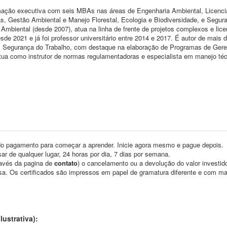
mação executiva com seis MBAs nas áreas de Engenharia Ambiental, Licenc
 Gestão Ambiental e Manejo Florestal, Ecologia e Biodiversidade, e Segur
Ambiental (desde 2007), atua na linha de frente de projetos complexos e lic
e 2021 e já foi professor universitário entre 2014 e 2017. É autor de mais 
o em Segurança do Trabalho, com destaque na elaboração de Programas de Ger
ua como instrutor de normas regulamentadoras e especialista em manejo téc
o pagamento para começar a aprender. Inicie agora mesmo e pague depois.
ar de qualquer lugar, 24 horas por dia, 7 dias por semana.
través da pagina de
contato
) o cancelamento ou a devolução do valor investid
asa. Os certificados são impressos em papel de gramatura diferente e com m
ustrativa):