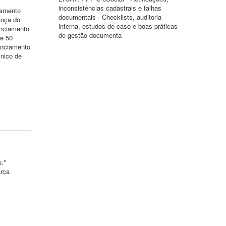
inconsistências cadastrais e falhas
iamento
documentais - Checklists, auditoria
ança do
interna, estudos de caso e boas práticas
enciamento
de gestão documenta
de 50
enciamento
nico de
o.*
arca