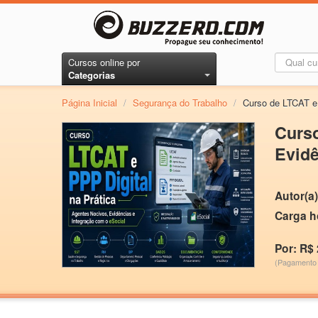
Cursos online por
Categorias
Página Inicial
/
Segurança do Trabalho
/
Curso de LTCAT e 
Curso
Evidê
Autor(a)
Carga h
Por: R$ 
(Pagamento 