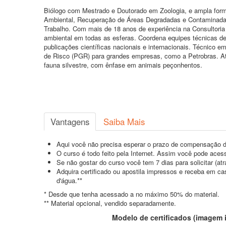
Biólogo com Mestrado e Doutorado em Zoologia, e ampla for
Ambiental, Recuperação de Áreas Degradadas e Contaminadas,
Trabalho. Com mais de 18 anos de experiência na Consultoria 
ambiental em todas as esferas. Coordena equipes técnicas desd
publicações científicas nacionais e internacionais. Técnic
de Risco (PGR) para grandes empresas, como a Petrobras. At
fauna silvestre, com ênfase em animais peçonhentos.
Vantagens
Saiba Mais
Aqui você não precisa esperar o prazo de compensação d
O curso é todo feito pela Internet. Assim você pode acess
Se não gostar do curso você tem 7 dias para solicitar (a
Adquira certificado ou apostila impressos e receba em c
d'água.**
* Desde que tenha acessado a no máximo 50% do material.
** Material opcional, vendido separadamente.
Modelo de certificados (imagem il