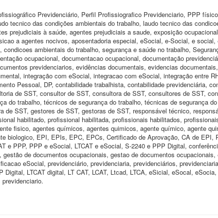
fissiográfico Previdenciário, Perfil Profissiografico Previdenciario, PPP físi
audo tecnico das condições ambientais do trabalho, laudo tecnico das condico
es prejudiciais à saúde, agentes prejudiciais a saude, exposição ocupacional
cao a agentes nocivos, aposentadoria especial, eSocial, e-Social, e social,
, condicoes ambientais do trabalho, segurança e saúde no trabalho, Seguran
entação ocupacional, documentacao ocupacional, documentação previdenciár
ocumentos previdenciarios, evidências documentais, evidencias documentais,
cumental, integração com eSocial, integracao com eSocial, integração entre R
o Pessoal, DP, contabilidade trabalhista, contabilidade previdenciária, con
sultoria de SST, consultor de SST, consultora de SST, consultores de SST, con
ça do trabalho, técnicos de segurança do trabalho, técnicas de segurança do 
ora de SST, gestores de SST, gestoras de SST, responsável técnico, respons
nal habilitado, profissional habilitada, profissionais habilitados, profissionai
agente fisico, agentes químicos, agentes quimicos, agente químico, agente qui
ente biologico, EPI, EPIs, EPC, EPCs, Certificado de Aprovação, CA de EPI,
T e PPP, PPP e eSocial, LTCAT e eSocial, S-2240 e PPP Digital, conferênc
T, gestão de documentos ocupacionais, gestao de documentos ocupacionais, 
ficacao eSocial, previdenciário, previdenciaria, previdenciários, previdenciari
PP Digital, LTCAT digital, LT CAT, LCAT, Ltcad, LTCA, eSicial, eSocal, eSocia,
previdenciario.