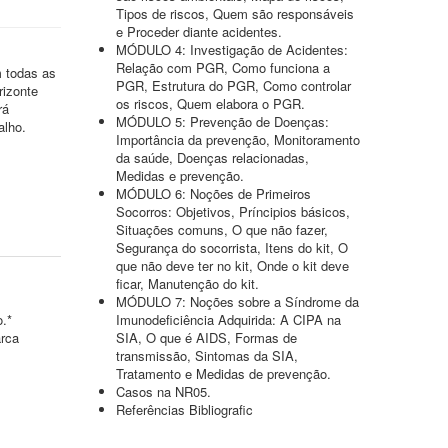
Tipos de riscos, Quem são responsáveis
e Proceder diante acidentes.
MÓDULO 4: Investigação de Acidentes:
Relação com PGR, Como funciona a
m todas as
PGR, Estrutura do PGR, Como controlar
rizonte
os riscos, Quem elabora o PGR.
rá
MÓDULO 5: Prevenção de Doenças:
alho.
Importância da prevenção, Monitoramento
da saúde, Doenças relacionadas,
Medidas e prevenção.
MÓDULO 6: Noções de Primeiros
Socorros: Objetivos, Príncipios básicos,
Situações comuns, O que não fazer,
Segurança do socorrista, Itens do kit, O
que não deve ter no kit, Onde o kit deve
ficar, Manutenção do kit.
MÓDULO 7: Noções sobre a Síndrome da
o.*
Imunodeficiência Adquirida: A CIPA na
arca
SIA, O que é AIDS, Formas de
transmissão, Sintomas da SIA,
Tratamento e Medidas de prevenção.
Casos na NR05.
Referências Bibliografic