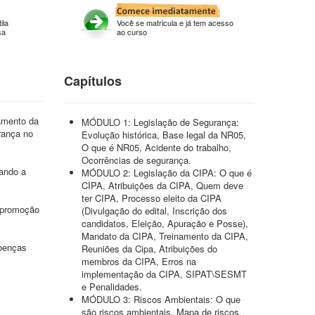
ila
Você se matricula e já tem acesso
sa
ao curso
Capítulos
namento da
MÓDULO 1: Legislação de Segurança:
rança no
Evolução histórica, Base legal da NR05,
O que é NR05, Acidente do trabalho,
Ocorrências de segurança.
vando a
MÓDULO 2: Legislação da CIPA: O que é
CIPA, Atribuições da CIPA, Quem deve
ter CIPA, Processo eleito da CIPA
e promoção
(Divulgação do edital, Inscrição dos
candidatos, Eleição, Apuração e Posse),
Mandato da CIPA, Treinamento da CIPA,
doenças
Reuniões da Cipa, Atribuições do
membros da CIPA, Erros na
implementação da CIPA, SIPAT\SESMT
e Penalidades.
MÓDULO 3: Riscos Ambientais: O que
são riscos ambientais, Mapa de riscos,