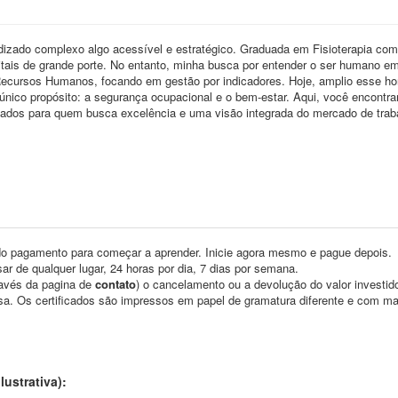
izado complexo algo acessível e estratégico. Graduada em Fisioterapia com
pitais de grande porte. No entanto, minha busca por entender o ser humano e
cursos Humanos, focando em gestão por indicadores. Hoje, amplio esse ho
ico propósito: a segurança ocupacional e o bem-estar. Aqui, você encontra
sados para quem busca excelência e uma visão integrada do mercado de trab
o pagamento para começar a aprender. Inicie agora mesmo e pague depois.
ar de qualquer lugar, 24 horas por dia, 7 dias por semana.
través da pagina de
contato
) o cancelamento ou a devolução do valor investid
asa. Os certificados são impressos em papel de gramatura diferente e com m
ustrativa):