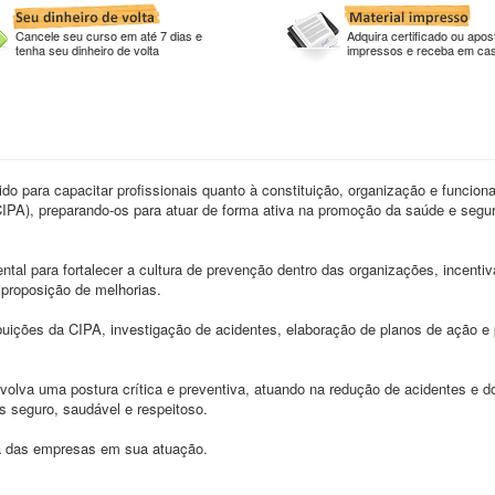
Cancele seu curso em até 7 dias e
Adquira certificado ou apost
tenha seu dinheiro de volta
impressos e receba em ca
o para capacitar profissionais quanto à constituição, organização e funcio
IPA), preparando-os para atuar de forma ativa na promoção da saúde e segu
tal para fortalecer a cultura de prevenção dentro das organizações, incenti
a proposição de melhorias.
ibuições da CIPA, investigação de acidentes, elaboração de planos de ação 
volva uma postura crítica e preventiva, atuando na redução de acidentes e 
 seguro, saudável e respeitoso.
nça das empresas em sua atuação.