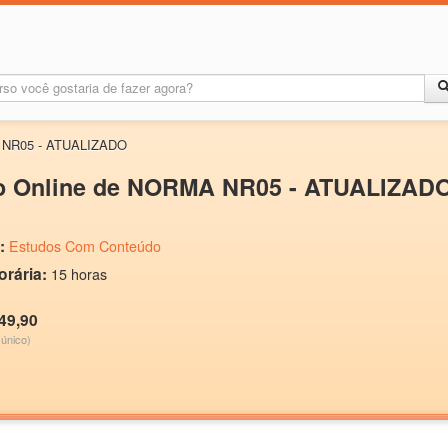
 NR05 - ATUALIZADO
o Online de NORMA NR05 - ATUALIZAD
:
Estudos Com Conteúdo
orária:
15 horas
49,90
único)