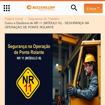
Entrar
Página Inicial
/
Segurança do Trabalho
/
Curso a Distância de NR 11 (MÓDULO III) - SEGURANÇA NA
OPERAÇÃO DE PONTE ROLANTE