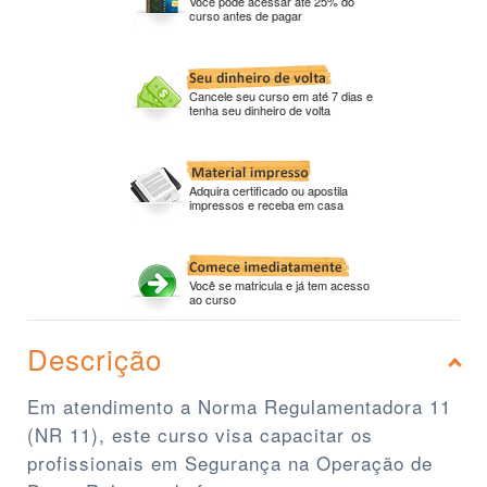
Você pode acessar até 25% do
curso antes de pagar
Cancele seu curso em até 7 dias e
tenha seu dinheiro de volta
Adquira certificado ou apostila
impressos e receba em casa
Você se matricula e já tem acesso
ao curso
Descrição
Em atendimento a Norma Regulamentadora 11
(NR 11), este curso visa capacitar os
profissionais em Segurança na Operação de