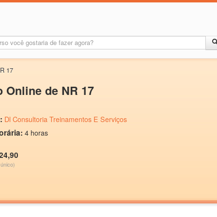
NR 17
 Online de NR 17
:
Dl Consultoria Treinamentos E Serviços
orária:
4 horas
24,90
único)