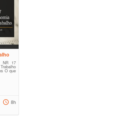
alho
o NR 17
rabalho
es O que
8h