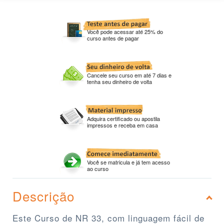
Você pode acessar até 25% do
curso antes de pagar
Cancele seu curso em até 7 dias e
tenha seu dinheiro de volta
Adquira certificado ou apostila
impressos e receba em casa
Você se matricula e já tem acesso
ao curso
Descrição
Este Curso de NR 33, com linguagem fácil de