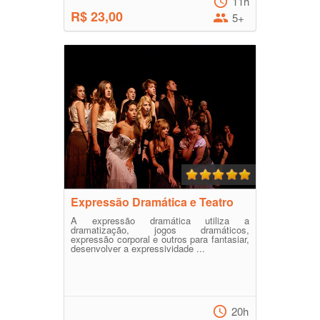
11h
R$ 23,00
5+
Expressão Dramática e Teatro
A expressão dramática utiliza a
dramatização, jogos dramáticos,
expressão corporal e outros para fantasiar,
desenvolver a expressividade ...
20h