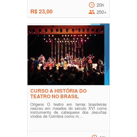
20h
R$ 23,00
250+
CURSO A HISTÓRIA DO
TEATRO NO BRASIL
Origens O teatro em terras brasileiras
nasceu em meados do século XVI como
instrumento de catequese dos Jesuítas
vindos de Coimbra como m...