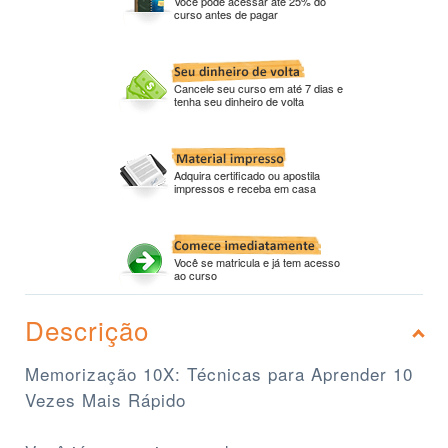
Você pode acessar até 25% do
curso antes de pagar
Cancele seu curso em até 7 dias e
tenha seu dinheiro de volta
Adquira certificado ou apostila
impressos e receba em casa
Você se matricula e já tem acesso
ao curso
Descrição
Memorização 10X: Técnicas para Aprender 10
Vezes Mais Rápido