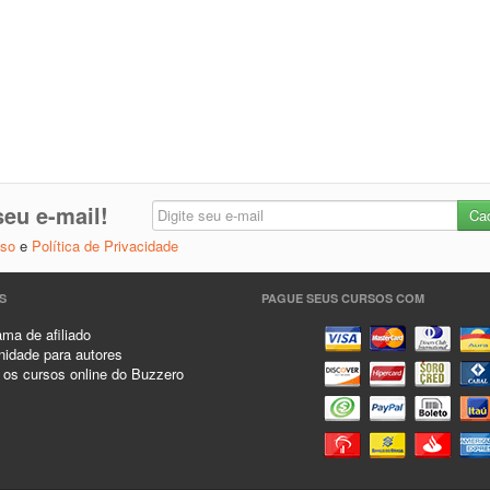
eu e-mail!
Uso
e
Política de Privacidade
S
PAGUE SEUS CURSOS COM
ma de afiliado
idade para autores
 os cursos online do Buzzero