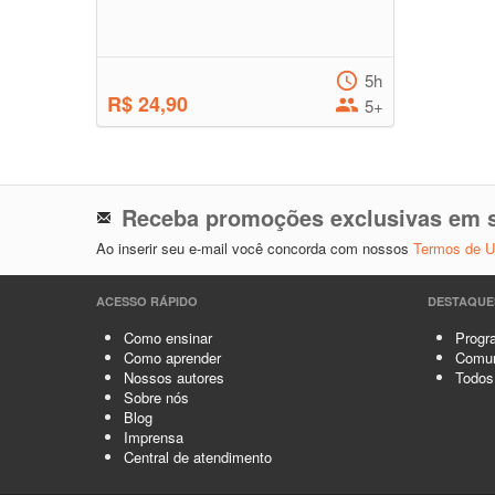
5h
R$ 24,90
5+
Receba promoções exclusivas em s
Ao inserir seu e-mail você concorda com nossos
Termos de 
ACESSO RÁPIDO
DESTAQUE
Como ensinar
Progra
Como aprender
Comun
Nossos autores
Todos
Sobre nós
Blog
Imprensa
Central de atendimento