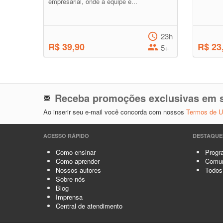
empresarial, onde a equipe e...
23h
R$ 39,90
R$ 23
5+
Receba promoções exclusivas em s
Ao inserir seu e-mail você concorda com nossos
Termos de 
ACESSO RÁPIDO
DESTAQUE
Como ensinar
Progra
Como aprender
Comun
Nossos autores
Todos
Sobre nós
Blog
Imprensa
Central de atendimento