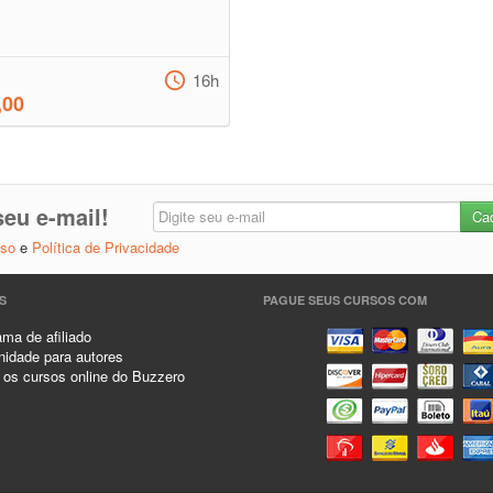
16h
,00
eu e-mail!
Uso
e
Política de Privacidade
S
PAGUE SEUS CURSOS COM
ma de afiliado
idade para autores
 os cursos online do Buzzero