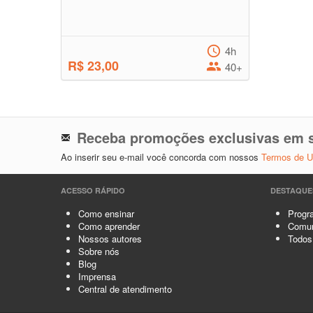
4h
R$ 23,00
40+
Receba promoções exclusivas em s
Ao inserir seu e-mail você concorda com nossos
Termos de 
ACESSO RÁPIDO
DESTAQUE
Como ensinar
Progra
Como aprender
Comun
Nossos autores
Todos
Sobre nós
Blog
Imprensa
Central de atendimento