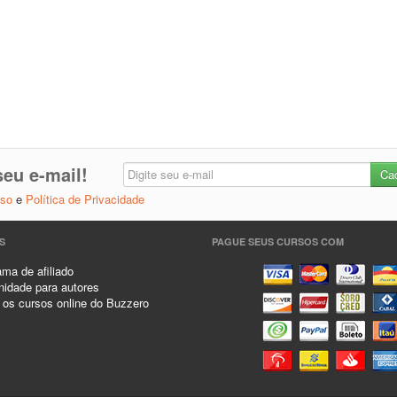
eu e-mail!
Uso
e
Política de Privacidade
S
PAGUE SEUS CURSOS COM
ma de afiliado
idade para autores
 os cursos online do Buzzero