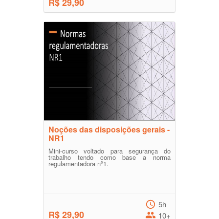
R$ 29,90
Noções das disposições gerais -
NR1
Mini-curso voltado para segurança do
trabalho tendo como base a norma
regulamentadora nº1.
5h
R$ 29,90
10+