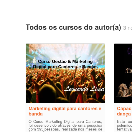
Todos os cursos do autor(a)
3 no
Marketing digital para cantores e
Capaci
banda
dança 
O Curso Marketing Digital para Cantores,
Este cu
foi desenvolvido através de uma pesquisa
polêmi
com 395 pessoas, realizada nos meses de
tentativ