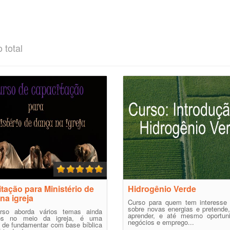
 total
tação para Ministério de
Hidrogênio Verde
na igreja
Curso para quem tem interesse
sobre novas energias e pretende, 
rso aborda vários temas ainda
aprender, e até mesmo oportun
cos no meio da igreja, é uma
negócios e emprego...
a de fundamentar com base bíblica