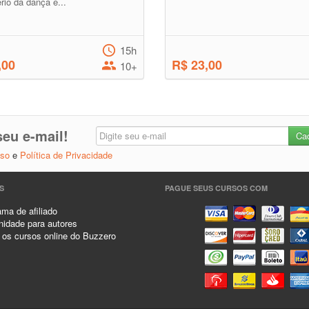
rio da dança e...
15h
,00
R$ 23,00
10+
eu e-mail!
Uso
e
Política de Privacidade
S
PAGUE SEUS CURSOS COM
ma de afiliado
idade para autores
 os cursos online do Buzzero