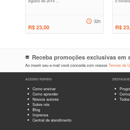
Agosto de 2014 ...
o ministé
32h
R$ 23,00
R$ 23
Receba promoções exclusivas em s
Ao inserir seu e-mail você concorda com nossos
Termos de 
ACESSO RÁPIDO
DESTAQUE
Como ensinar
Progra
Como aprender
Comun
Nossos autores
Todos
Sobre nós
Blog
Imprensa
Central de atendimento