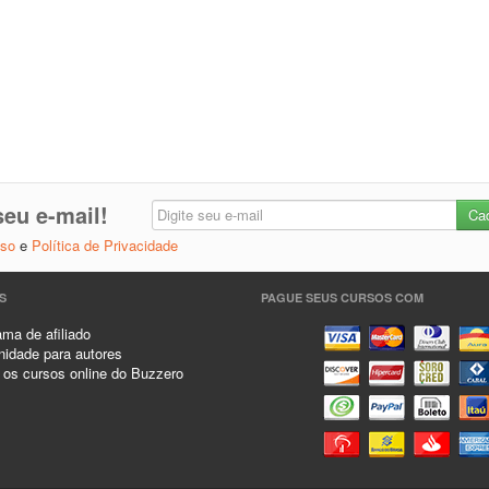
eu e-mail!
Uso
e
Política de Privacidade
S
PAGUE SEUS CURSOS COM
ma de afiliado
idade para autores
 os cursos online do Buzzero