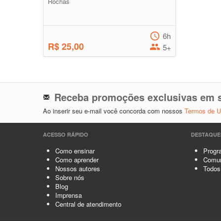
Rochas
6h
R$ 25,00
5+
Receba promoções exclusivas em s
Ao inserir seu e-mail você concorda com nossos
Termos de 
ACESSO RÁPIDO
DESTAQUE
Como ensinar
Progra
Como aprender
Comun
Nossos autores
Todos
Sobre nós
Blog
Imprensa
Central de atendimento