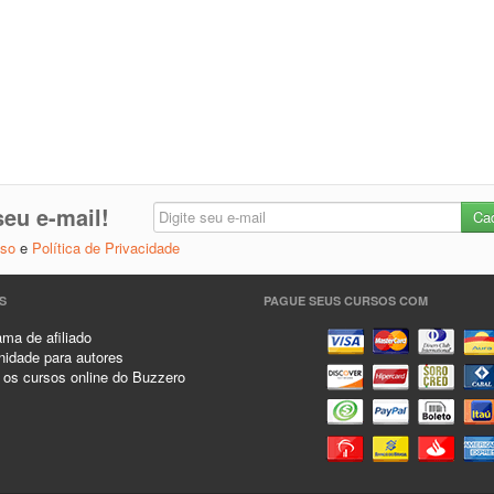
eu e-mail!
Uso
e
Política de Privacidade
S
PAGUE SEUS CURSOS COM
ma de afiliado
idade para autores
 os cursos online do Buzzero