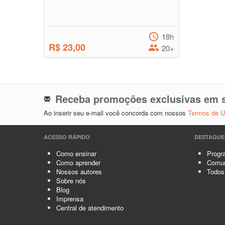
18h
R$ 23,00
20+
Receba promoções exclusivas em s
Ao inserir seu e-mail você concorda com nossos
Termos de 
ACESSO RÁPIDO
DESTAQUE
Como ensinar
Progra
Como aprender
Comun
Nossos autores
Todos
Sobre nós
Blog
Imprensa
Central de atendimento