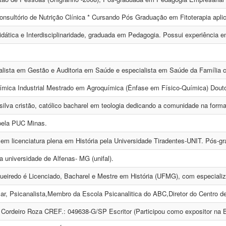
Consultório de Nutrição Clínica * Cursando Pós Graduação em Fitoterapia aplic
idática e Interdisciplinaridade, graduada em Pedagogia. Possui experiência 
alista em Gestão e Auditoria em Saúde e especialista em Saúde da Família 
mica Industrial Mestrado em Agroquímica (Ênfase em Físico-Química) Dout
silva cristão, católico bacharel em teologia dedicando a comunidade na forma
pela PUC Minas.
em licenciatura plena em História pela Universidade Tiradentes-UNIT. Pós-gr
 universidade de Alfenas- MG (unifal).
gueiredo é Licenciado, Bacharel e Mestre em História (UFMG), com especial
lar, Psicanalista,Membro da Escola Psicanalitica do ABC,Diretor do Centro d
 Cordeiro Roza CREF.: 049638-G/SP Escritor (Participou como expositor na Bi