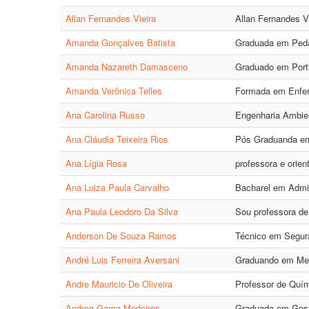
Allan Fernandes Vieira
Allan Fernandes V
Amanda Gonçalves Batista
Graduada em Peda
Amanda Nazareth Damasceno
Graduado em Portu
Amanda Verônica Telles
Formada em Enferm
Ana Carolina Russo
Engenharia Ambien
Ana Cláudia Teixeira Rios
Pós Graduanda em 
Ana Lígia Rosa
professora e orien
Ana Luiza Paula Carvalho
Bacharel em Admin
Ana Paula Leodoro Da Silva
Sou professora de
Anderson De Souza Ramos
Técnico em Segura
André Luis Ferreira Aversani
Graduando em Medi
Andre Mauricio De Oliveira
Professor de Quím
Andrea Gama Medeiros
Graduada em Gestã