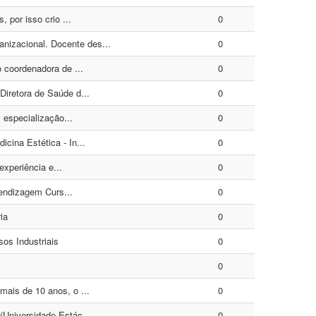
por isso crio ...
0
izacional. Docente des...
0
 coordenadora de ...
0
iretora de Saúde d...
0
 especialização...
0
ina Estética - In...
0
experiência e...
0
endizagem Curs...
0
ia
0
os Industriais
0
0
ais de 10 anos, o ...
0
Universidade Estác...
0