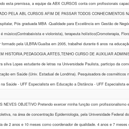
ndo esta premissa, a equipe da ABX CURSOS conta com profissionais capaci
ADO PELA ABL CURSOS AFIM DE PASSAR TODOS CONHECIMENTOS NA 
spitalar, Pós graduada MBA -Qualidade para Excelência em Gestão de Negóci
é músico(Contrabaixista e violonista), terapeuta holístico(Cromoterapia, Flora
r formado pela ULBRA/Guaíba em 2005, trabalhei durante 6 anos na educação 
M HISTORIA,PEDAGOGIA,ARTES,TENHO CURSO DE AUXILIAR ADMINIST
a silva Lopes estudante de letras na Universidade Paulista, participo da co
ização em Saúde (Univ. Estadual de Londrina). Pesquisadora de cosméticos na
na Saúde - UFF Especialista em Educação a Distância - UFF Especialista e
EVES OBJETIVO Pretendo exercer minha função com profissionalismo e re
etiva, na área de concentração Epidemiologia, pela Universidade Federal do 
a de 2 anos e 10 meses como coordenador de qualidade. 4 anos e 7 meses c