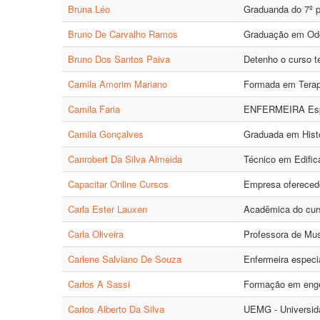
Bruna Léo
Graduanda do 7º p
Bruno De Carvalho Ramos
Graduação em Odo
Bruno Dos Santos Paiva
Detenho o curso t
Camila Amorim Mariano
Formada em Terapia
Camila Faria
ENFERMEIRA Espec
Camila Gonçalves
Graduada em Histó
Canrobert Da Silva Almeida
Técnico em Edifica
Capacitar Online Cursos
Empresa oferecedo
Carla Ester Lauxen
Acadêmica do curs
Carla Oliveira
Professora de Musi
Carlene Salviano De Souza
Enfermeira espec
Carlos A Sassi
Formação em enge
Carlos Alberto Da Silva
UEMG - Universida