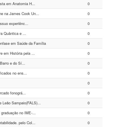
sta em Anatomia H...
0
he na James Cook Un...
0
ssuo experiênc...
0
a Quântica e ...
0
nfase em Saúde da Família
0
em História pela ...
0
Barro e do Sí...
0
icados no ens...
0
0
rcado fonográ...
0
e Leão Sampaio(FALS)...
0
graduação no IME-...
0
bilidade. pelo Col...
0