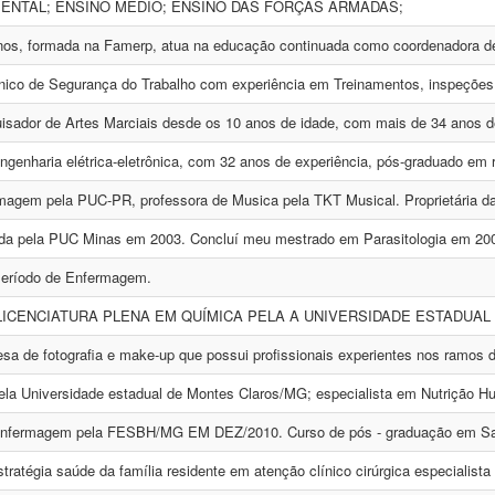
ENTAL; ENSINO MÉDIO; ENSINO DAS FORÇAS ARMADAS;
nos, formada na Famerp, atua na educação continuada como coordenadora de 
co de Segurança do Trabalho com experiência em Treinamentos, inspeções d
isador de Artes Marciais desde os 10 anos de idade, com mais de 34 anos de
genharia elétrica-eletrônica, com 32 anos de experiência, pós-graduado em re
agem pela PUC-PR, professora de Musica pela TKT Musical. Proprietária d
da pela PUC Minas em 2003. Concluí meu mestrado em Parasitologia em 200
eríodo de Enfermagem.
ICENCIATURA PLENA EM QUÍMICA PELA A UNIVERSIDADE ESTADUAL 
 de fotografia e make-up que possui profissionais experientes nos ramos de 
ela Universidade estadual de Montes Claros/MG; especialista em Nutrição H
nfermagem pela FESBH/MG EM DEZ/2010. Curso de pós - graduação em Saú
tratégia saúde da família residente em atenção clínico cirúrgica especialista