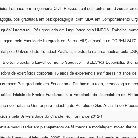
ieira Formado em Engenharia Civil. Possuo conhecimentos em diversas áreas, 
gogia, pós graduada em psicopedagogia, com MBA em Comportamento Organ
guês/ Literatura - Pós-graduada em Linguística pela UNESA. Trabalhei como
agem pela Faculdade Integrada de Patos (FIP) e inscrita no COREN 2417. D
tal pela Universidade Estadual Paulista, mestrado na área nuclear pela USP,
Biortomolecular e Envelhecimento Saudável - ISEEC/RS Especializ. Biomédic
tadora de exercícios corporais 15 anos de experiência em fitness 13 anos de 
istração Pós graduada em Educação a Distância: tutoria, metodologia e apr
 séries iniciais do Ensino Fundamental e Estudante de Licenciatura em Histór
nça do Trabalho Gestor para Indústria de Petróleo e Gás Analista de Process
cina pela Universidade do Grande Rio. Turma de 2012/1.
ica e pesquisador em planejamento de fármacos e modelagem molecular há m
o de Pessoas (Unigranrio -2008), Pós-graduada em Pedagogia Empresarial (