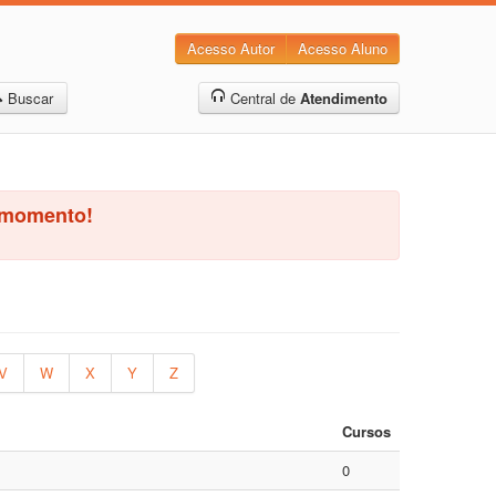
Acesso Autor
Acesso Aluno
Buscar
Central de
Atendimento
o momento!
V
W
X
Y
Z
Cursos
0