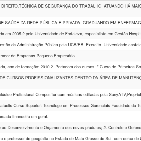
DIREITO,TÉCNICA DE SEGURANÇA DO TRABALHO. ATUANDO HÁ MAI
DE SAÚDE DA REDE PÚBLICA E PRIVADA. GRADUANDO EM ENFERMAGE
da em 2005.2 pela Universidade de Fortaleza, especialista em Gestão Hospita
estão da Administração Pública pela UCB/EB- Exercito- Universidade castelo 
trador de Empresas Pequeno Empresário
da, ano de formação: 2010.2. Portadora dos cursos: * Curso de Primeiros Soc
DE CURSOS PROFISSIONALIZANTES DENTRO DA ÁREA DE MANUTEN
Músico Profissional Compositor com músicas editadas pela SonyATV,Proprietá
Latoelis Curso Superior: Tecnólogo em Processos Gerenciais Faculdade de Tec
rcado financeiro em geral.
o ao Desenvolvimento e Orçamento dos novos produtos; 2. Controle e Gerenc
ito e professor de geografia no Estado de Mato Grosso do Sul, com cerca de 