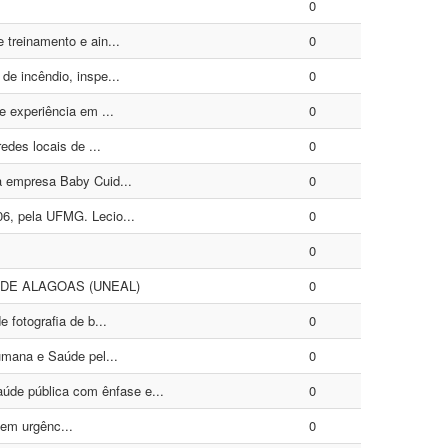
0
treinamento e ain...
0
e incêndio, inspe...
0
 experiência em ...
0
des locais de ...
0
a empresa Baby Cuid...
0
6, pela UFMG. Lecio...
0
0
DE ALAGOAS (UNEAL)
0
fotografia de b...
0
umana e Saúde pel...
0
de pública com ênfase e...
0
 em urgênc...
0