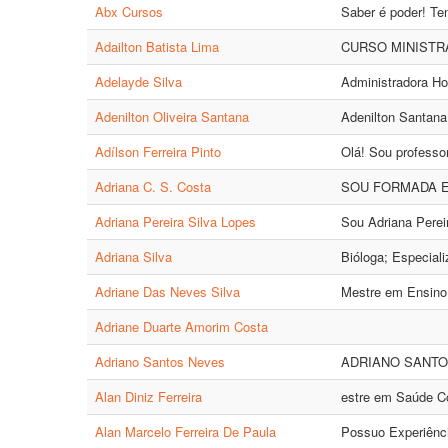
Abx Cursos
Saber é poder! Te
Adailton Batista Lima
CURSO MINISTR
Adelayde Silva
Administradora Ho
Adenilton Oliveira Santana
Adenilton Santana 
Adílson Ferreira Pinto
Olá! Sou professo
Adriana C. S. Costa
SOU FORMADA E
Adriana Pereira Silva Lopes
Sou Adriana Pereir
Adriana Silva
Bióloga; Especial
Adriane Das Neves Silva
Mestre em Ensino 
Adriane Duarte Amorim Costa
Adriano Santos Neves
ADRIANO SANTOS N
Alan Diniz Ferreira
estre em Saúde Col
Alan Marcelo Ferreira De Paula
Possuo Experiênci