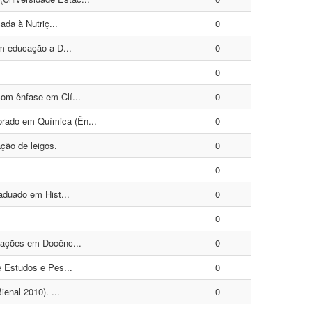
ada à Nutriç...
0
em educação a D...
0
0
com ênfase em Clí...
0
orado em Química (Ên...
0
ção de leigos.
0
0
aduado em Hist...
0
0
izações em Docênc...
0
e Estudos e Pes...
0
enal 2010). ...
0