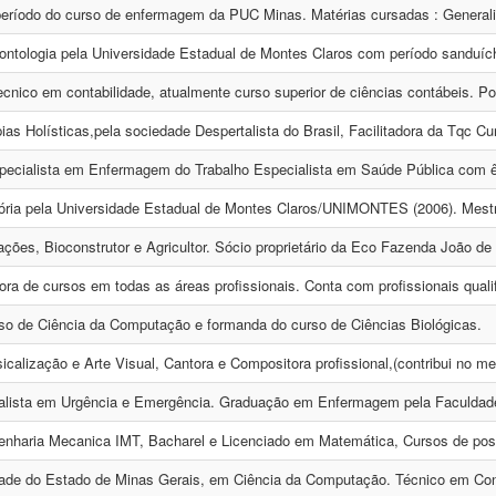
eríodo do curso de enfermagem da PUC Minas. Matérias cursadas : Generali
ntologia pela Universidade Estadual de Montes Claros com período sanduíc
ecnico em contabilidade, atualmente curso superior de ciências contábeis. Po
s Holísticas,pela sociedade Despertalista do Brasil, Facilitadora da Tqc Cur
ialista em Enfermagem do Trabalho Especialista em Saúde Pública com ê
ria pela Universidade Estadual de Montes Claros/UNIMONTES (2006). Mestre 
ções, Bioconstrutor e Agricultor. Sócio proprietário da Eco Fazenda João de 
ra de cursos em todas as áreas profissionais. Conta com profissionais qualif
o de Ciência da Computação e formanda do curso de Ciências Biológicas.
calização e Arte Visual, Cantora e Compositora profissional,(contribui no me
ialista em Urgência e Emergência. Graduação em Enfermagem pela Faculdad
nharia Mecanica IMT, Bacharel e Licenciado em Matemática, Cursos de pos 
de do Estado de Minas Gerais, em Ciência da Computação. Técnico em Conta