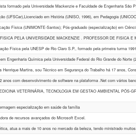
cista formado pela Universidade Mackenzie e Faculdade de Engenharia São P
ão (UFSCar),Licenciado em História (UNISO, 1996), em Pedagogia (UNICOC,
ação Física (UNIMONTE-Santos); Pós-graduado (especialização) em Ciência
FISICA PELA UNIVERSIDADE MACKENZIE . PROFESSOR DE FISICA E M
ção Física pela UNESP de Rio Claro S.P., formado pela primeira turma 1991. 
em Engenharia Química pela Universidade Federal do Rio Grande do Norte (2
 Henrique Martins, sou Técnico em Segurança do Trabalho há 17 anos, Cons
2 anos com desenvolvimento de software na plataforma .Net com vários ban
DICINA VETERINÁRIA, TECNOLOGIA EM GESTAO AMBIENTAL PÓS-GR
ermagem especialização em saúde da família
zadora de recursos avançados do Microsoft Excel.
tica, atua a mais de 10 anos no mercado da beleza, tendo ministrado muitos c