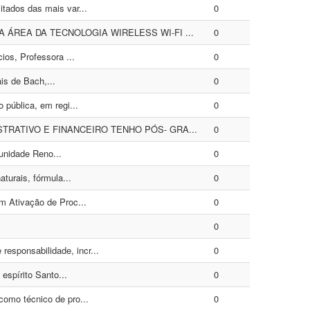
tados das mais var...
0
ÁREA DA TECNOLOGIA WIRELESS WI-FI ...
0
os, Professora ...
0
is de Bach,...
0
pública, em regi...
0
RATIVO E FINANCEIRO TENHO PÓS- GRA...
0
munidade Reno...
0
turais, fórmula...
0
m Ativação de Proc...
0
0
sponsabilidade, incr...
0
espírito Santo...
0
omo técnico de pro...
0