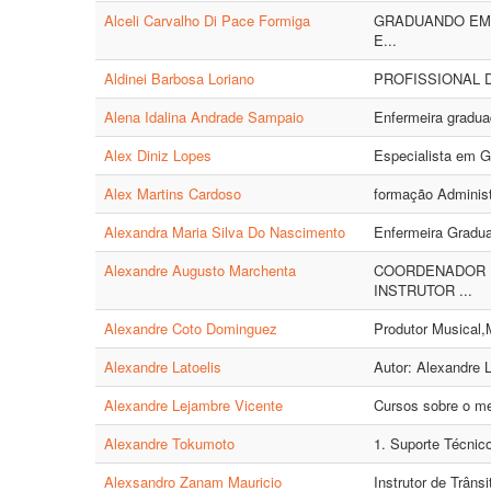
Alceli Carvalho Di Pace Formiga
GRADUANDO EM 
E...
Aldinei Barbosa Loriano
PROFISSIONAL 
Alena Idalina Andrade Sampaio
Enfermeira gradua
Alex Diniz Lopes
Especialista em G
Alex Martins Cardoso
formação Adminis
Alexandra Maria Silva Do Nascimento
Enfermeira Gradua
Alexandre Augusto Marchenta
COORDENADOR 
INSTRUTOR ...
Alexandre Coto Dominguez
Produtor Musical,
Alexandre Latoelis
Autor: Alexandre 
Alexandre Lejambre Vicente
Cursos sobre o me
Alexandre Tokumoto
1. Suporte Técnic
Alexsandro Zanam Mauricio
Instrutor de Trâns