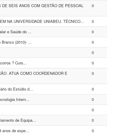
S DE SEIS ANOS COM GESTÃO DE PESSOAL
0
M NA UNIVERSIDADE UNIABEU. TÉCNICO...
0
lar e Saúde do ...
0
Branco (2010)- ...
0
0
orros ? Curs...
0
ÇÃO. ATUA COMO COORDENADOR E
0
rio do Estúdio d...
0
nologia Intern...
0
0
iamento de Equipa...
0
8 anos de expe...
0