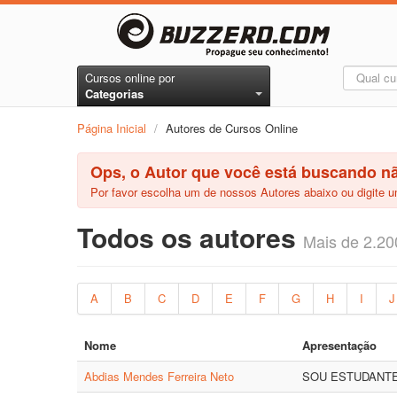
Cursos online por
Categorias
Página Inicial
/
Autores de Cursos Online
Ops, o Autor que você está buscando n
Por favor escolha um de nossos Autores abaixo ou digite
Todos os autores
Mais de 2.20
A
B
C
D
E
F
G
H
I
J
Nome
Apresentação
Abdias Mendes Ferreira Neto
SOU ESTUDANTE 