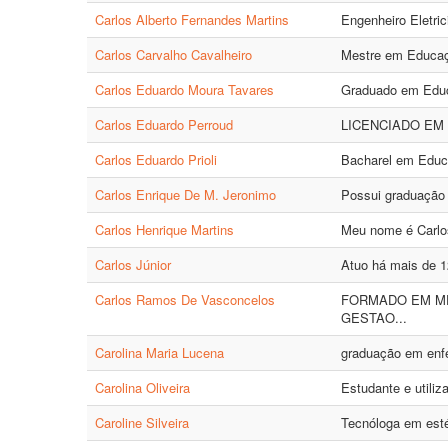
Carlos Alberto Fernandes Martins
Engenheiro Eletri
Carlos Carvalho Cavalheiro
Mestre em Educaç
Carlos Eduardo Moura Tavares
Graduado em Educ
Carlos Eduardo Perroud
LICENCIADO EM 
Carlos Eduardo Prioli
Bacharel em Educa
Carlos Enrique De M. Jeronimo
Possui graduação 
Carlos Henrique Martins
Meu nome é Carlos
Carlos Júnior
Atuo há mais de 1
Carlos Ramos De Vasconcelos
FORMADO EM ME
GESTAO...
Carolina Maria Lucena
graduação em enf
Carolina Oliveira
Estudante e utili
Caroline Silveira
Tecnóloga em esté