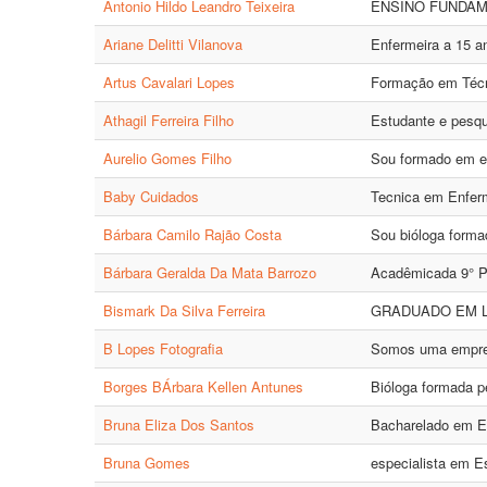
Antonio Hildo Leandro Teixeira
ENSINO FUNDAM
Ariane Delitti Vilanova
Enfermeira a 15 a
Artus Cavalari Lopes
Formação em Técni
Athagil Ferreira Filho
Estudante e pesqu
Aurelio Gomes Filho
Sou formado em en
Baby Cuidados
Tecnica em Enferm
Bárbara Camilo Rajão Costa
Sou bióloga forma
Bárbara Geralda Da Mata Barrozo
Acadêmicada 9° P
Bismark Da Silva Ferreira
GRADUADO EM L
B Lopes Fotografia
Somos uma empresa
Borges BÁrbara Kellen Antunes
Bióloga formada p
Bruna Eliza Dos Santos
Bacharelado em E
Bruna Gomes
especialista em Es