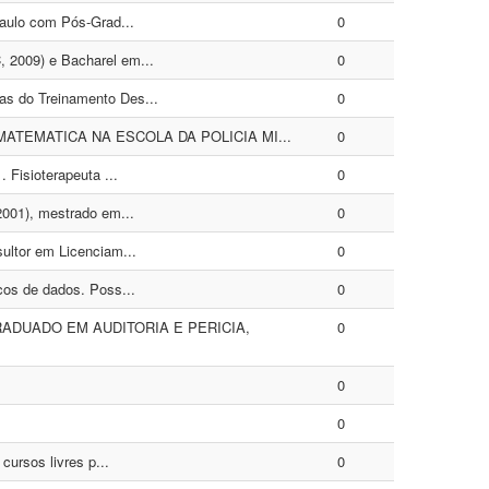
aulo com Pós-Grad...
0
 2009) e Bacharel em...
0
s do Treinamento Des...
0
ATEMATICA NA ESCOLA DA POLICIA MI...
0
Fisioterapeuta ...
0
001), mestrado em...
0
ultor em Licenciam...
0
cos de dados. Poss...
0
ADUADO EM AUDITORIA E PERICIA,
0
0
0
ursos livres p...
0