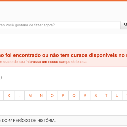
ão foi encontrado ou não tem cursos disponíveis n
 um curso de seu interesse em nosso campo de busca
0
K
L
M
N
O
P
Q
R
S
T
U
DO 6° PERÍODO DE HISTÓRIA.