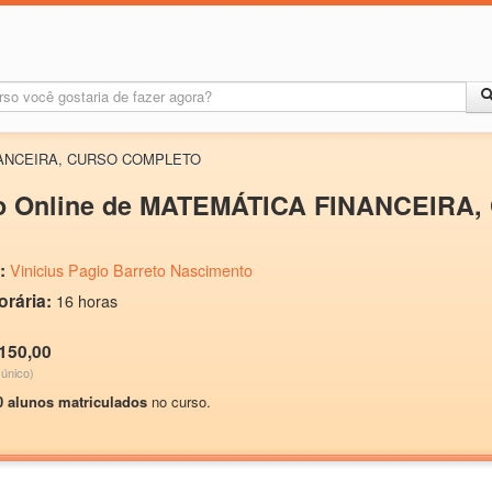
NANCEIRA, CURSO COMPLETO
o Online de MATEMÁTICA FINANCEIR
:
Vinicius Pagio Barreto Nascimento
orária:
16 horas
 150,00
único)
0 alunos matriculados
no curso.