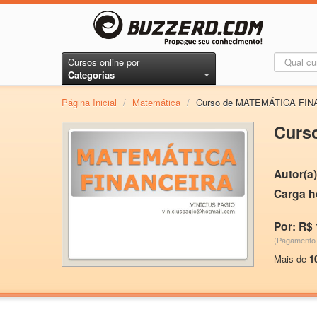
Cursos online por
Categorias
Página Inicial
/
Matemática
/
Curso de MATEMÁTICA FI
Curs
Autor(a)
Carga h
Por: R$
(Pagamento 
Mais de
1