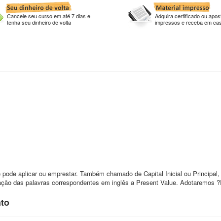
Cancele seu curso em até 7 dias e
Adquira certificado ou apost
tenha seu dinheiro de volta
impressos e receba em ca
ê pode aplicar ou emprestar. Também chamado de Capital Inicial ou Principal,
iação das palavras correspondentes em inglês a Present Value. Adotaremos 
nto