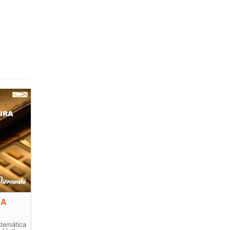
RA
emática