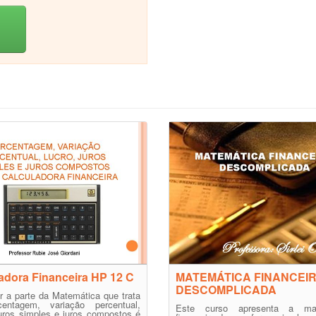
adora Financeira HP 12 C
MATEMÁTICA FINANCEI
DESCOMPLICADA
 a parte da Matemática que trata
entagem, variação percentual,
Este curso apresenta a mat
juros simples e juros compostos é