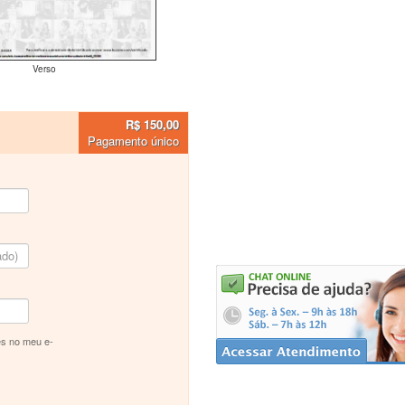
Verso
R$ 150,00
Pagamento único
s no meu e-