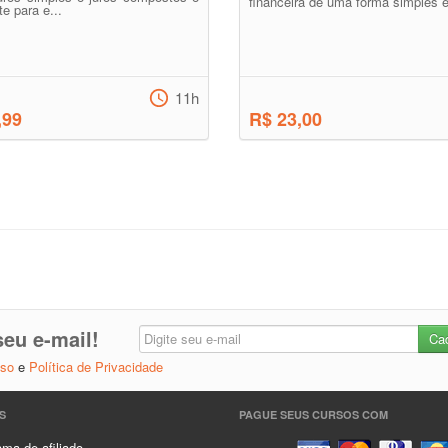
financeira de uma forma simples e 
e para e...
11h
,99
R$ 23,00
eu e-mail!
Uso
e
Política de Privacidade
S
PAGUE SEUS CURSOS COM
ma de afiliado