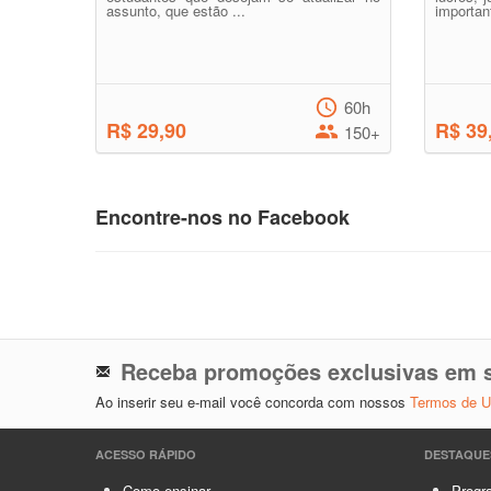
assunto, que estão ...
important
60h
R$ 29,90
R$ 39
150+
Encontre-nos no Facebook
Receba promoções exclusivas em s
Ao inserir seu e-mail você concorda com nossos
Termos de 
ACESSO RÁPIDO
DESTAQUE
Como ensinar
Progra