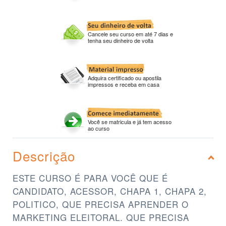
Cancele seu curso em até 7 dias e
tenha seu dinheiro de volta
Adquira certificado ou apostila
impressos e receba em casa
Você se matricula e já tem acesso
ao curso
Descrição
ESTE CURSO É PARA VOCÊ QUE É
CANDIDATO, ACESSOR, CHAPA 1, CHAPA 2,
POLITICO, QUE PRECISA APRENDER O
MARKETING ELEITORAL. QUE PRECISA