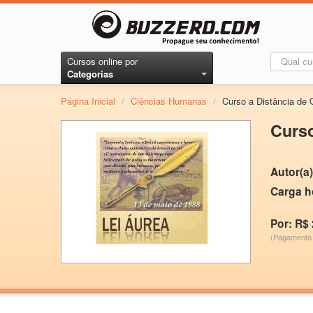
Cursos online por
Categorias
Página Inicial
/
Ciências Humanas
/
Curso a Distância de
Curs
Autor(a)
Carga h
Por: R$ 
(Pagamento 