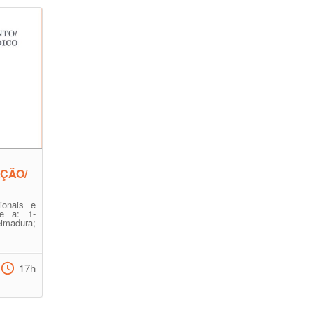
ÇÃO/
ionais e
e a: 1-
madura;
17h