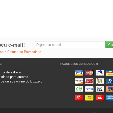
eu e-mail!
Uso
e
Política de Privacidade
S
PAGUE SEUS CURSOS COM
ma de afiliado
idade para autores
 os cursos online do Buzzero