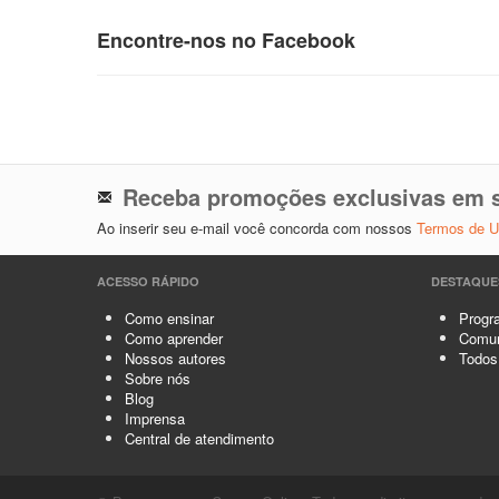
Encontre-nos no Facebook
Receba promoções exclusivas em s
Ao inserir seu e-mail você concorda com nossos
Termos de 
ACESSO RÁPIDO
DESTAQUE
Como ensinar
Progra
Como aprender
Comun
Nossos autores
Todos
Sobre nós
Blog
Imprensa
Central de atendimento