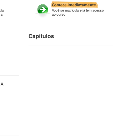
ila
Você se matricula e já tem acesso
sa
ao curso
Capítulos
IA