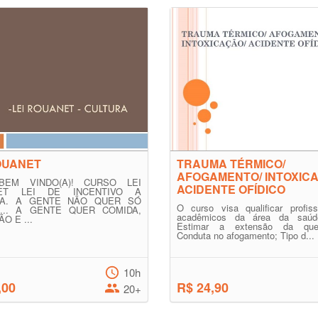
OUANET
TRAUMA TÉRMICO/
AFOGAMENTO/ INTOXICA
BEM VINDO(A)! CURSO LEI
ACIDENTE OFÍDICO
ET LEI DE INCENTIVO A
RA. A GENTE NÃO QUER SÓ
O curso visa qualificar profiss
... A GENTE QUER COMIDA,
acadêmicos da área da saúd
O E ...
Estimar a extensão da quei
Conduta no afogamento; Tipo d...
10h
,00
R$ 24,90
20+