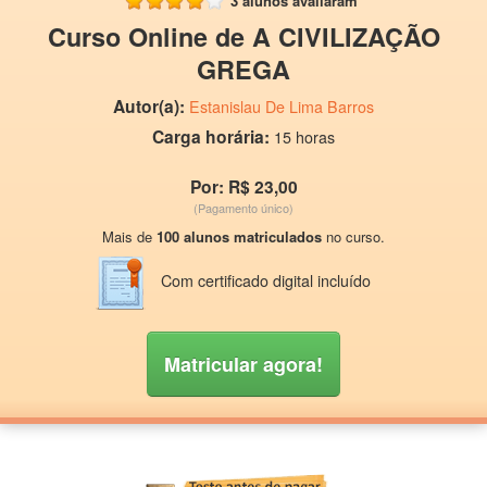
3 alunos avaliaram
Curso Online de A CIVILIZAÇÃO
GREGA
Autor(a):
Estanislau De Lima Barros
Carga horária:
15 horas
Por: R$ 23,00
(Pagamento único)
Mais de
100 alunos matriculados
no curso.
Com certificado digital incluído
Matricular agora!