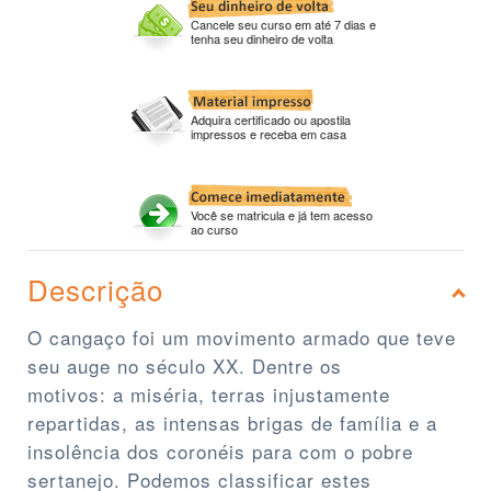
Cancele seu curso em até 7 dias e
tenha seu dinheiro de volta
Adquira certificado ou apostila
impressos e receba em casa
Você se matricula e já tem acesso
ao curso
Descrição
O cangaço foi um movimento armado que teve
seu auge no século XX. Dentre os
motivos: a miséria, terras injustamente
repartidas, as intensas brigas de família e a
insolência dos coronéis para com o pobre
sertanejo. Podemos classificar estes