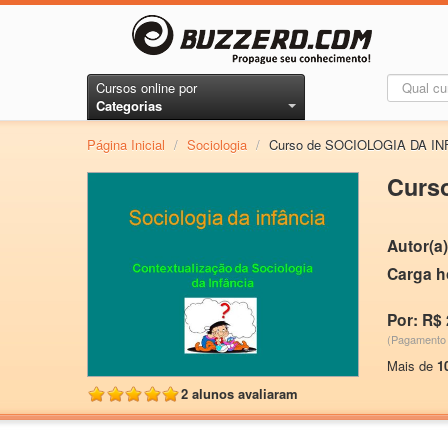
Cursos online por
Categorias
Página Inicial
/
Sociologia
/
Curso de SOCIOLOGIA DA I
Curs
Autor(a)
Carga h
Por: R$ 
(Pagamento 
Mais de
1
2 alunos avaliaram