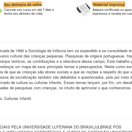
Cancele seu curso em até 7 dias e
Adquira certificado ou apost
tenha seu dinheiro de volta
impressos e receba em ca
écada de 1990 a Sociologia da Infância tem se expandido e se consolidado e
iverso cultural das crianças pequenas. Pesquisas de origens portuguesas, fr
rranjos teóricos, as contribuições e a relevância desse campo. Este trabalho 
 de esboçar um mapa de seus principais temas e pressupostos. Neste curso se
ia de que as crianças são atores sociais e que as noções a respeito do que 
cessos de socialização também são debatidos e questionados, pois por meio 
amado de cultura ou culturas infantis. Esses temas lançam, por fim, um desaf
uadas de pesquisas com crianças, no intuito de aprimorar o que conhecemos 
. Culturas Infantil.
CIAIS PELA UNIVERSIDADE LUTERANA DO BRASIL(ULBRA)E PÓS