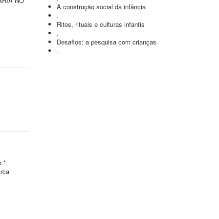
ÁRIA NO
A construção social da infância
.
Ritos, rituais e culturas infantis
.
Desafios: a pesquisa com crianças
.
o.*
arca