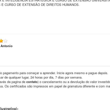
 E INTELIGENCIA ESTRATÉGICA E CURSO DE EXTENSÃO UNIVERSIT
S E CURSO DE EXTENSÃO DE DIREITOS HUMANOS.
 Antonio
o pagamento para começar a aprender. Inicie agora mesmo e pague depois.
ar de qualquer lugar, 24 horas por dia, 7 dias por semana.
través da pagina de
contato
) o cancelamento ou a devolução do valor investid
asa. Os certificados são impressos em papel de gramatura diferente e com m
ustrativa):