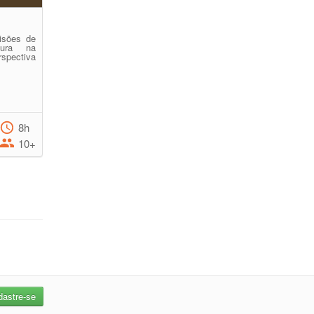
isões de
tura na
spectiva
8h
10+