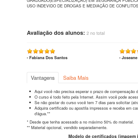
GRADUADO(ESPECIALIZAÇÃO) EM SEGURANÇA PUBLICA
USO INDEVIDO DE DROGAS E MEDIAÇÃO DE CONFLITO
Avaliação dos alunos:
2 no total
- Fabiana Dos Santos
- Joseane
Vantagens
Saiba Mais
Aqui você não precisa esperar o prazo de compensação d
O curso é todo feito pela Internet. Assim você pode acess
Se não gostar do curso você tem 7 dias para solicitar (a
Adquira certificado ou apostila impressos e receba em c
d'água.**
* Desde que tenha acessado a no máximo 50% do material.
** Material opcional, vendido separadamente.
Modelo de certificados (imagem il