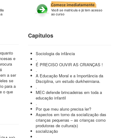
ila
Você se matricula e já tem acesso
sa
ao curso
Capítulos
nquanto
Sociologia da infância
ancesas e
.
procura
É PRECISO OUVIR AS CRIANÇAS !
rá
.
vem a ser
A Educação Moral e a Importância da
deles se
Disciplina, um estudo durkheimiana.
io para a
.
e o que
MEC defende brincadeiras em toda a
educação infantil
.
Por que meu aluno precisa ler?
Aspectos em torno da socialização das
crianças pequenas – as crianças como
produtoras de cultura(s)
socialização
.