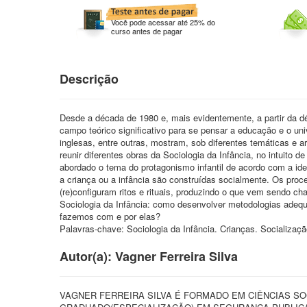
Você pode acessar até 25% do
curso antes de pagar
Descrição
Desde a década de 1980 e, mais evidentemente, a partir da d
campo teórico significativo para se pensar a educação e o un
inglesas, entre outras, mostram, sob diferentes temáticas e a
reunir diferentes obras da Sociologia da Infância, no intuito
abordado o tema do protagonismo infantil de acordo com a ide
a criança ou a infância são construídas socialmente. Os pro
(re)configuram ritos e rituais, produzindo o que vem sendo ch
Sociologia da Infância: como desenvolver metodologias adeq
fazemos com e por elas?
Palavras-chave: Sociologia da Infância. Crianças. Socialização
Autor(a): Vagner Ferreira Silva
VAGNER FERREIRA SILVA É FORMADO EM CIÊNCIAS SO