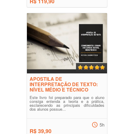
R$ 119,90
APOSTILA DE
INTERPRETAÇÃO DE TEXTO:
NÍVEL MÉDIO E TÉCNICO
Este livro foi preparado para que o aluno
consiga entenda a teoria e a prática,
esclarecendo as principais dificuldades
dos alunos possue...
5h
R$ 39,90