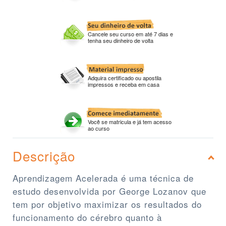
Cancele seu curso em até 7 dias e
tenha seu dinheiro de volta
Adquira certificado ou apostila
impressos e receba em casa
Você se matricula e já tem acesso
ao curso
Descrição
Aprendizagem Acelerada é uma técnica de
estudo desenvolvida por George Lozanov que
tem por objetivo maximizar os resultados do
funcionamento do cérebro quanto à