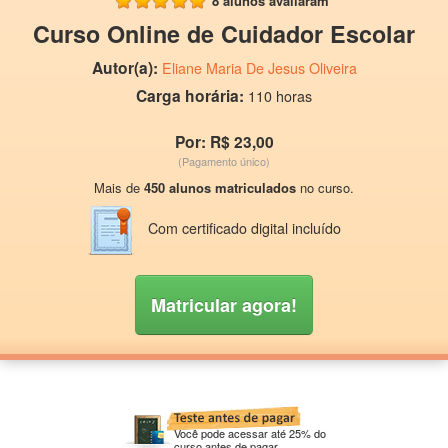
8 alunos avaliaram
Curso Online de Cuidador Escolar
Autor(a):
Eliane Maria De Jesus Oliveira
Carga horária:
110 horas
Por: R$ 23,00
(Pagamento único)
Mais de
450 alunos matriculados
no curso.
Com certificado digital incluído
Matricular agora!
Você pode acessar até 25% do
curso antes de pagar