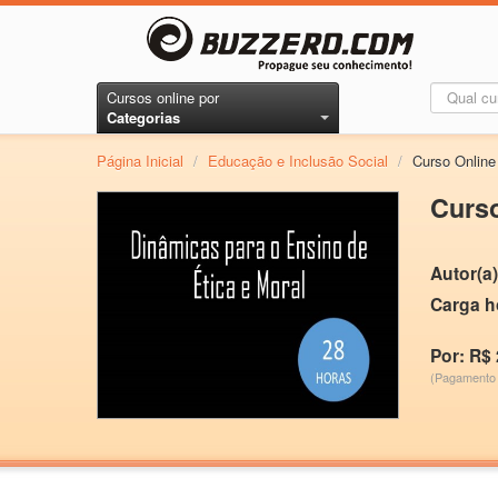
Cursos online por
Categorias
Página Inicial
/
Educação e Inclusão Social
/
Curso Online
Curso
Autor(a)
Carga h
Por: R$ 
(Pagamento 