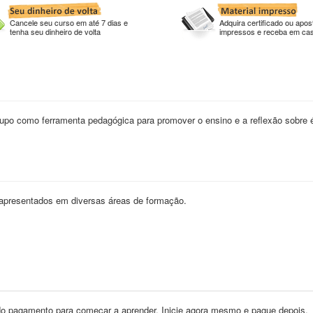
Cancele seu curso em até 7 dias e
Adquira certificado ou apost
tenha seu dinheiro de volta
impressos e receba em ca
grupo como ferramenta pedagógica para promover o ensino e a reflexão sobre é
apresentados em diversas áreas de formação.
o pagamento para começar a aprender. Inicie agora mesmo e pague depois.