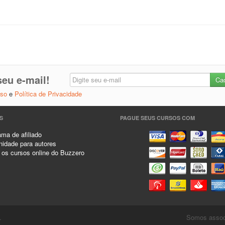
eu e-mail!
Uso
e
Política de Privacidade
S
PAGUE SEUS CURSOS COM
ma de afiliado
idade para autores
 os cursos online do Buzzero
.
Somos associ