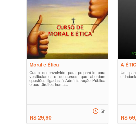
Moral e Ética
A ÉTI
Curso desenvolvido para prepará-lo para
Um pano
vestibulares e concursos que abordam
cidadani
questões ligadas à Administração Pública
e aos Direitos huma...
5h
R$ 29,90
R$ 59