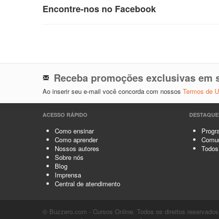
Encontre-nos no Facebook
Receba promoções exclusivas em s
Ao inserir seu e-mail você concorda com nossos
Termos de 
ACESSO RÁPIDO
DESTAQUE
Como ensinar
Progra
Como aprender
Comun
Nossos autores
Todos
Sobre nós
Blog
Imprensa
Central de atendimento
© Buzzero.com - Cursos Online. Todos os direitos reservados