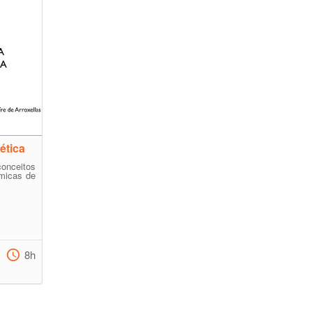
ética
conceitos
âmicas de
8h