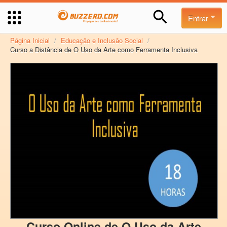
Entrar
Página Inicial
/
Educação e Inclusão Social
/
Curso a Distância de O Uso da Arte como Ferramenta Inclusiva
Curso Online de O Uso da Arte