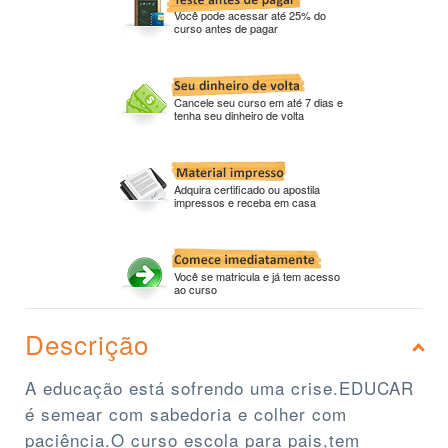
Você pode acessar até 25% do
curso antes de pagar
Cancele seu curso em até 7 dias e
tenha seu dinheiro de volta
Adquira certificado ou apostila
impressos e receba em casa
Você se matricula e já tem acesso
ao curso
Descrição
A educação está sofrendo uma crise.EDUCAR
é semear com sabedoria e colher com
paciência.O curso escola para pais,tem