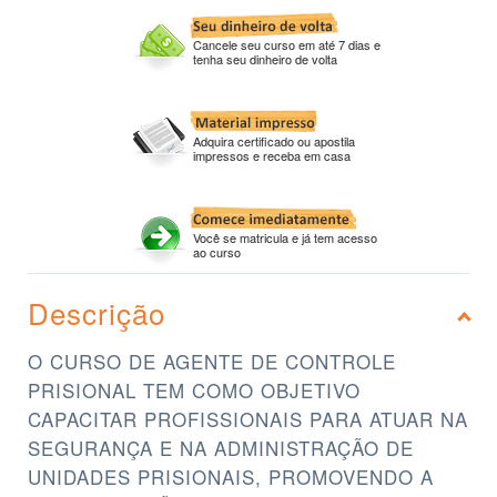
Cancele seu curso em até 7 dias e
tenha seu dinheiro de volta
Adquira certificado ou apostila
impressos e receba em casa
Você se matricula e já tem acesso
ao curso
Descrição
O CURSO DE AGENTE DE CONTROLE
PRISIONAL TEM COMO OBJETIVO
CAPACITAR PROFISSIONAIS PARA ATUAR NA
SEGURANÇA E NA ADMINISTRAÇÃO DE
UNIDADES PRISIONAIS, PROMOVENDO A