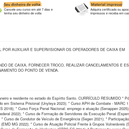
Cancele seu curso em até 7 dias e
Adquira certificado ou apost
tenha seu dinheiro de volta
impressos e receba em ca
L POR AUXILIAR E SUPERVISIONAR OS OPERADORES DE CAIXA EM
UNDO DE CAIXA, FORNECER TROCO, REALIZAR CANCELAMENTOS E E
ONAMENTO DO PONTO DE VENDA.
eiro e residente no estado do Espírito Santo. CURRÍCULO RESUMIDO * Pó
do em Sistema Prisional (Unyleya 2023); * Curso APH de Combate - MARC 
ES 2018); * Curso Força Penal Nacional: emprego e atuação (Senappen 2025);
 Federal 2022); * Curso de Formação de Servidores da Execução Penal (Espen
); * Curso de Condutor de Veículo de Emergência (Segen 2021); * Participaç
a (EMD MG 2022); * Curso de Atuação Policial Frente à Grupos Vulneráveis 