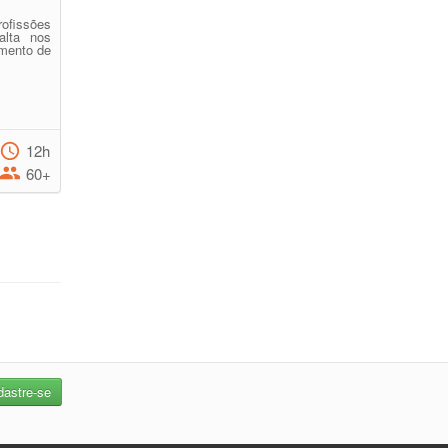
ofissões
lta nos
imento de
12h
60+