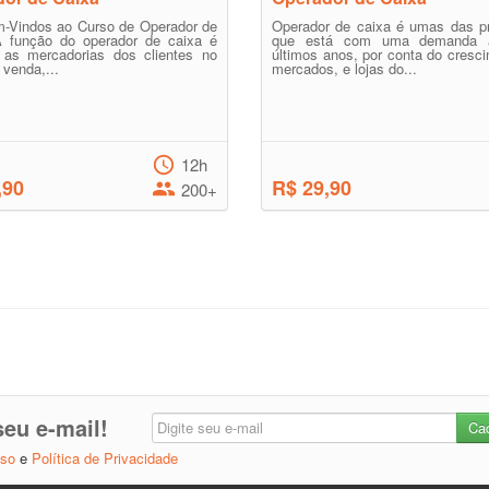
m-Vindos ao Curso de Operador de
Operador de caixa é umas das pr
A função do operador de caixa é
que está com uma demanda a
r as mercadorias dos clientes no
últimos anos, por conta do cresc
 venda,...
mercados, e lojas do...
12h
,90
R$ 29,90
200+
eu e-mail!
Uso
e
Política de Privacidade