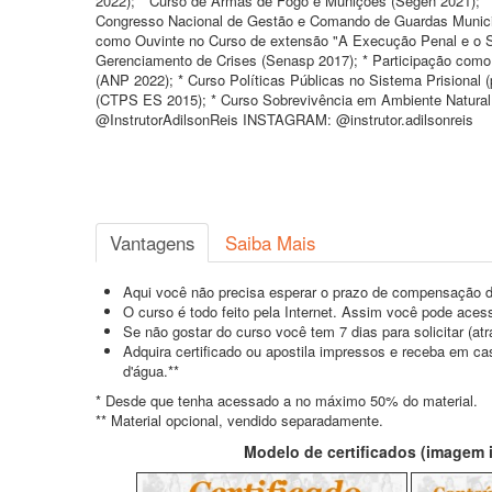
2022); * Curso de Armas de Fogo e Munições (Segen 2021); *
Congresso Nacional de Gestão e Comando de Guardas Munici
como Ouvinte no Curso de extensão "A Execução Penal e o Si
Gerenciamento de Crises (Senasp 2017); * Participação como O
(ANP 2022); * Curso Políticas Públicas no Sistema Prisiona
(CTPS ES 2015); * Curso Sobrevivência em Ambiente Natural
@InstrutorAdilsonReis INSTAGRAM: @instrutor.adilsonreis
Vantagens
Saiba Mais
Aqui você não precisa esperar o prazo de compensação d
O curso é todo feito pela Internet. Assim você pode acess
Se não gostar do curso você tem 7 dias para solicitar (a
Adquira certificado ou apostila impressos e receba em c
d'água.**
* Desde que tenha acessado a no máximo 50% do material.
** Material opcional, vendido separadamente.
Modelo de certificados (imagem il