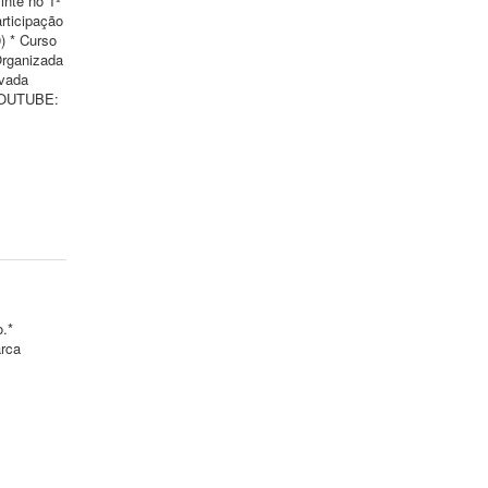
inte no 1º
rticipação
) * Curso
Organizada
ivada
 YOUTUBE:
o.*
arca