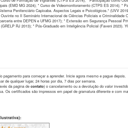
 Curso de Formação de Vigilantes (CTPS ES 2014); * Participação como Ouv
pais (EMD MG 2024); * Curso de Videomonitoramento (CTPS ES 2014); * Pa
stema Penitenciário Capixaba. Aspectos Legais e Psicológicos." (UVV 2019
uvinte no II Seminário Internacional de Ciências Policiais e Criminalidade 
l (parceria entre DEPEN e UFMG 2017); * Extensão em Segurança Pessoal Pr
 (GRELP RJ 2013); * Pós-Graduado em Inteligência Policial (Faveni 2023).
o pagamento para começar a aprender. Inicie agora mesmo e pague depois.
ar de qualquer lugar, 24 horas por dia, 7 dias por semana.
través da pagina de
contato
) o cancelamento ou a devolução do valor investid
asa. Os certificados são impressos em papel de gramatura diferente e com m
ustrativa):