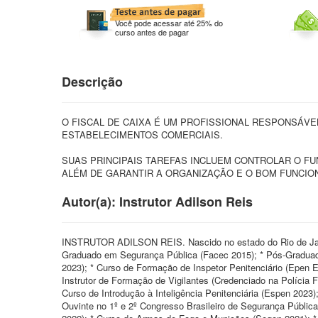
Você pode acessar até 25% do
curso antes de pagar
Descrição
O FISCAL DE CAIXA É UM PROFISSIONAL RESPONSÁVE
ESTABELECIMENTOS COMERCIAIS.
SUAS PRINCIPAIS TAREFAS INCLUEM CONTROLAR O F
ALÉM DE GARANTIR A ORGANIZAÇÃO E O BOM FUNCI
Autor(a): Instrutor Adilson Reis
INSTRUTOR ADILSON REIS. Nascido no estado do Rio de Jan
Graduado em Segurança Pública (Facec 2015); * Pós-Gradua
2023); * Curso de Formação de Inspetor Penitenciário (Epen 
Instrutor de Formação de Vigilantes (Credenciado na Polícia
Curso de Introdução à Inteligência Penitenciária (Espen 2023
Ouvinte no 1º e 2º Congresso Brasileiro de Segurança Públic