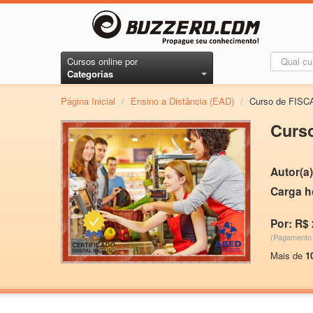
Cursos online por
Categorias
Página Inicial
/
Ensino a Distância (EAD)
/
Curso de FISC
Curs
Autor(a)
Carga h
Por: R$ 
(Pagamento 
Mais de
1