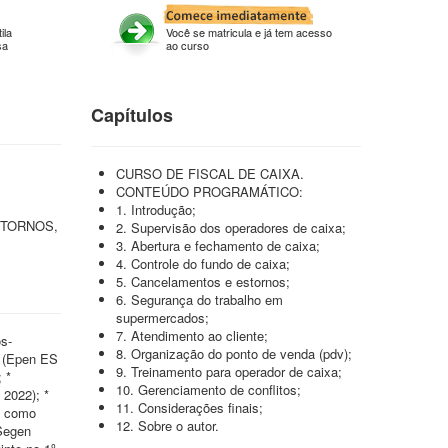
ila
Você se matricula e já tem acesso
sa
ao curso
Capítulos
CURSO DE FISCAL DE CAIXA.
CONTEÚDO PROGRAMÁTICO:
1. Introdução;
STORNOS,
2. Supervisão dos operadores de caixa;
3. Abertura e fechamento de caixa;
4. Controle do fundo de caixa;
5. Cancelamentos e estornos;
6. Segurança do trabalho em
supermercados;
7. Atendimento ao cliente;
s-
8. Organização do ponto de venda (pdv);
1 (Epen ES
9. Treinamento para operador de caixa;
 *
10. Gerenciamento de conflitos;
 2022); *
11. Considerações finais;
ão como
12. Sobre o autor.
(Segen