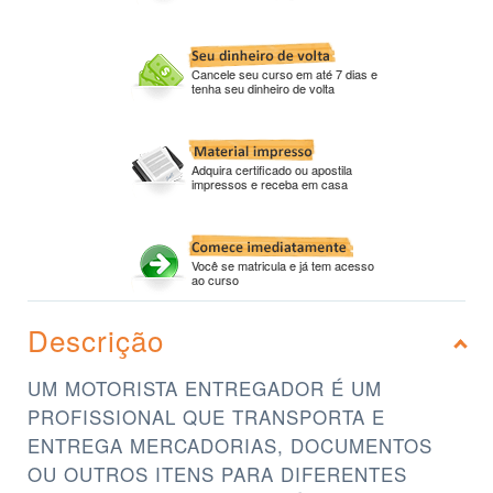
Cancele seu curso em até 7 dias e
tenha seu dinheiro de volta
Adquira certificado ou apostila
impressos e receba em casa
Você se matricula e já tem acesso
ao curso
Descrição
UM MOTORISTA ENTREGADOR É UM
PROFISSIONAL QUE TRANSPORTA E
ENTREGA MERCADORIAS, DOCUMENTOS
OU OUTROS ITENS PARA DIFERENTES