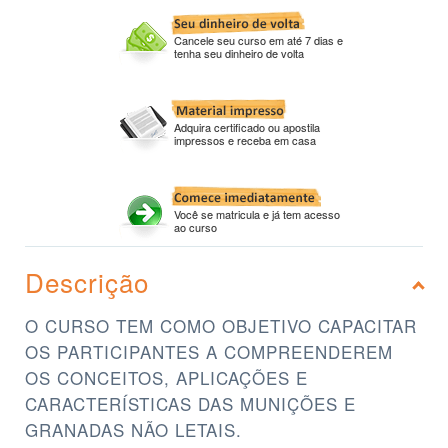
Cancele seu curso em até 7 dias e
tenha seu dinheiro de volta
Adquira certificado ou apostila
impressos e receba em casa
Você se matricula e já tem acesso
ao curso
Descrição
O CURSO TEM COMO OBJETIVO CAPACITAR
OS PARTICIPANTES A COMPREENDEREM
OS CONCEITOS, APLICAÇÕES E
CARACTERÍSTICAS DAS MUNIÇÕES E
GRANADAS NÃO LETAIS.