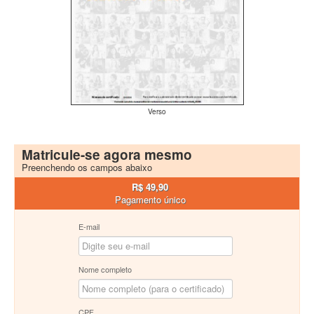
Verso
Matricule-se agora mesmo
Preenchendo os campos abaixo
R$ 49,90
Pagamento único
E-mail
Nome completo
CPF