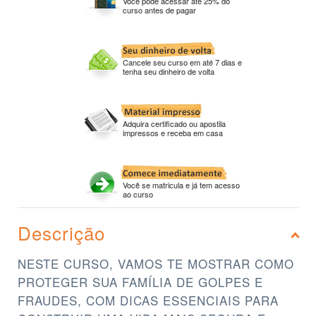
Você pode acessar até 25% do
curso antes de pagar
Cancele seu curso em até 7 dias e
tenha seu dinheiro de volta
Adquira certificado ou apostila
impressos e receba em casa
Você se matricula e já tem acesso
ao curso
Descrição
NESTE CURSO, VAMOS TE MOSTRAR COMO
PROTEGER SUA FAMÍLIA DE GOLPES E
FRAUDES, COM DICAS ESSENCIAIS PARA